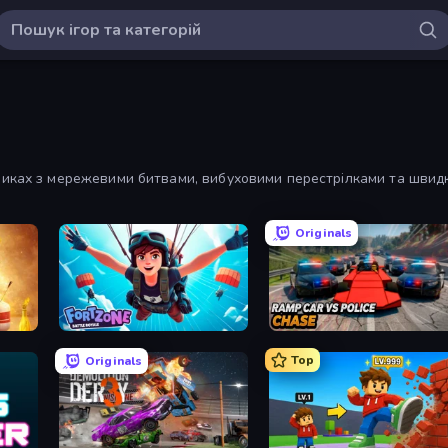
никах з мережевими битвами, вибуховими перестрілками та швидк
Originals
Fortzone Battle Royale
Ramp Car VS Police: CHASE
Top
Originals