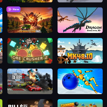
Artillery Vs Tanks
Ninja Swipe Strike
New
Demolition Inc.
Dragon Simulator 3D
OreCrusher 2
Mk48.io
Demolition Derby 2
Playground Man! Ragdoll Show!