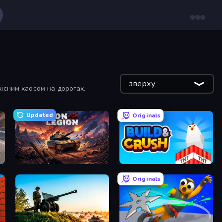
зверху
існим хаосом на дорогах.
Updated
Originals
Iron Legion
Build and Crush
Originals