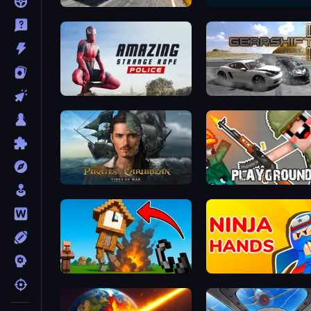
Deadly Descent
Bricks Breaker
Amazing Strange Rope Police
Gearshift One
Pirates of the Caribbean: ToW
Playground
Noob Fuse
Ninja Hands