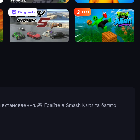
Stickman WW2
Fun Ragdoll Challenge!
Hot
Originals
Derby Crash 5
Feed the Alien
становлення. 🎮 Грайте в Smash Karts та багато