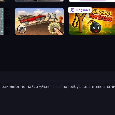
Flying Robot Transform Car Games
BreakStoneBALL
Originals
Earn to Die: Zombie Ride
Slingshot Fortress
езкоштовно на CrazyGames, не потребує завантаження чи в