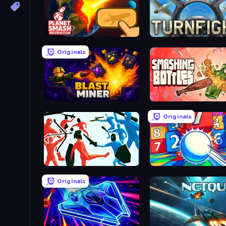
Planet Smash Destruction
Turnfight
Originals
Blast Miner
Smashing Bottles
Originals
Funny Battle Simulator
Entropy
Originals