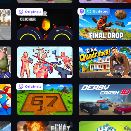
Demolition Derby 3
Obby: +1 Click Wall Breaker
Updated
Originals
Crusher Clicker
Final Drop
Time Shooter 2
I Am Quadrober!
Originals
Obby: Dig Brainrots
Derby Crash 4