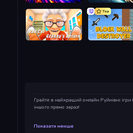
Stellar Swarm
Netquel
Top
Bad Cat - Granny's Return
Block Wall Destroyer
Грайте в найкращий онлайн Руйнівні ігри б
іншого прямо зараз!
Показати менше