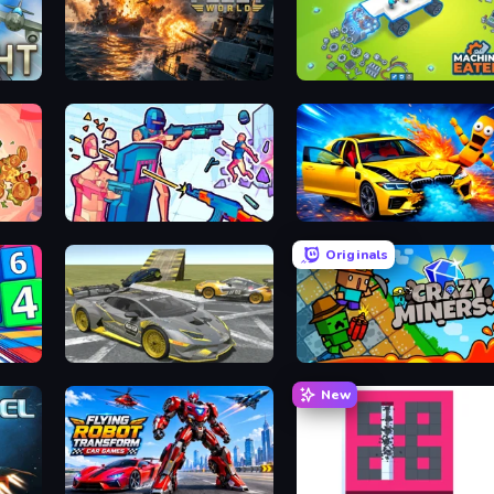
Battle Fleet World
Machine Eater
Time Shooter 3: SWAT
BMG: Ragdoll Playground
Originals
Wrong Way
Crazy Miners
New