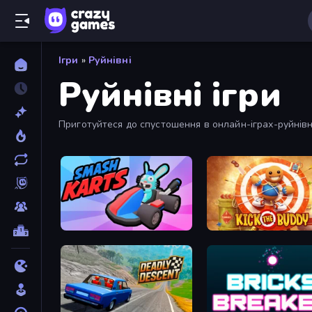
Ігри
»
Руйнівні
Руйнівні ігри
Приготуйтеся до спустошення в онлайн-іграх-руйнів
Smash Karts
Kick the Buddy