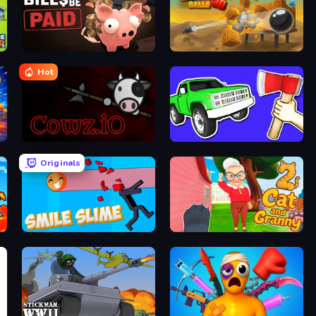
Bills Must Be Paid
Cannon Balls 3D
Hot
cowz.io
Smash the Car to Pieces!
Originals
Smile Slime
Cat and Granny 2