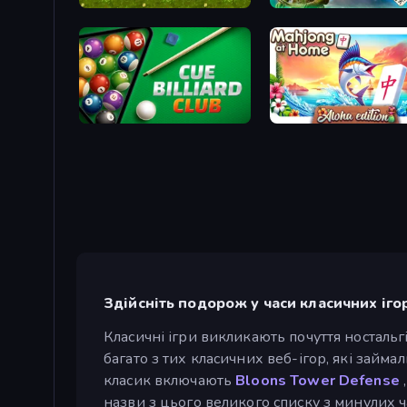
Snakes and Ladders
Cue Billiard Club
Aloha Mahjong
Здійсніть подорож у часи класичних іго
Класичні ігри викликають почуття ностальг
багато з тих класичних веб-ігор, які займа
класик включають
Bloons Tower Defense
назви з цього великого списку з минулих ча