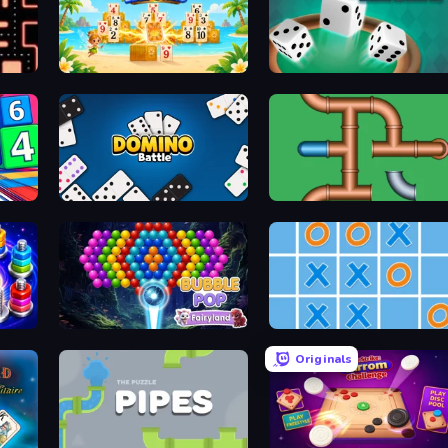
Solitaire TriPeaks
Yacht
Domino Battle
Plumber Pipe Out
Bubble Pop Fairyland
Tic Tac Toe Online
Originals