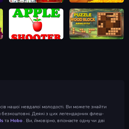
Mahjong Epic
Tongits
Apple Shooter
Puzzle Wood Block
сів нашої невдалої молодості. Ви можете знайти
ни безкоштовні. Деякі з цих легендарних флеш-
ds
та
Hobo
. Ви, ймовірно, впізнаєте одну чи дві