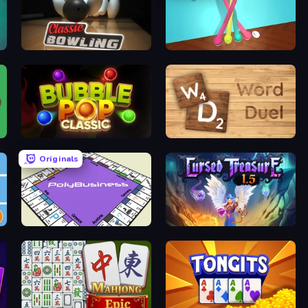
Classic Bowling
Tangle Master
Bubble Pop Classic
Word Duel
Originals
PolyBusiness (Unofficial Monopoly)
Cursed Treasure 1.5