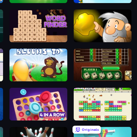
Classic Card Games Collection
Bloons Tower Defense 3
Word Finder
Gold Miner
Bloons Tower Defense
Yahtzee Online
Connect 4 Online Multiplayer
Idle Breakout
Originals