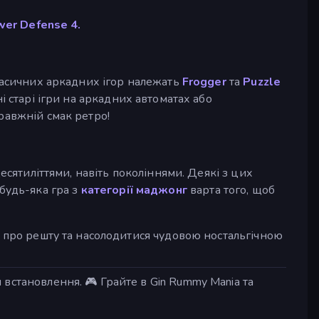
wer Defense 4.
класичних аркадних ігор належать
Frogger
та
Puzzle
і старі ігри на аркадних автоматах або
равжній смак ретро!
есятиліттями, навіть поколіннями. Деякі з цих
будь-яка гра з
категорії маджонг
варта того, щоб
я про решту та насолодитися чудовою ностальгічною
встановлення. 🎮 Грайте в Gin Rummy Mania та