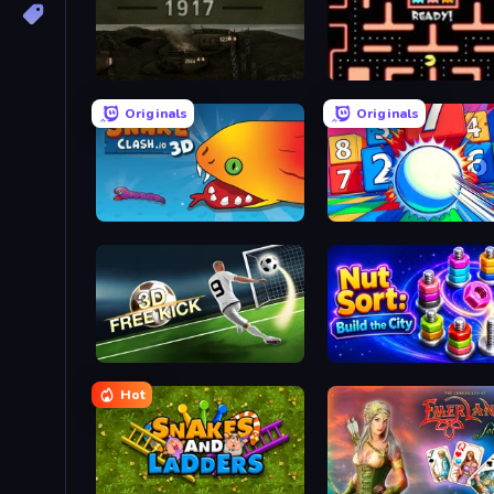
Warfare 1917
Pacman
Originals
Originals
Snake Clash.io
Entropy
Free Kick Classic (3D Free Kick)
Nut Sort: Build the City
Hot