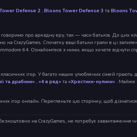
Tower Defense 2
,
Bloons Tower Defense 3
та
Bloons To
и говоримо про аркадну еру, так — часи батьків. До цих 
о на CrazyGames. Спочатку ваші батьки грали в ці запилен
ommodore 64. Ознайомтеся з ними, якщо хочете відчути сп
класичних ігор. У багато наших улюблених сімей грають д
ії та драбини»
,
«4 в ряд»
та
«Хрестики-нулики»
. Майже 
чних ігор онлайн. Перегляньте цю сторінку, щоб дізнатис
безкоштовно на CrazyGames, не потребує завантаження чи 