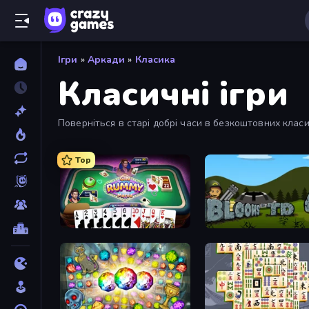
Ігри
»
Аркади
»
Класика
Класичні ігри
Поверніться в старі добрі часи в безкоштовних клас
Top
Gin Rummy Mania
Bloons Tower Defense 4