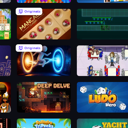
Bubble Blast
Ludo King
Originals
Mancala Classic
Vector TD
Originals
Portal Escape
Diner Dash
Pyramid Solitaire Ancient Egypt
Deep Delve
Ludo Hero