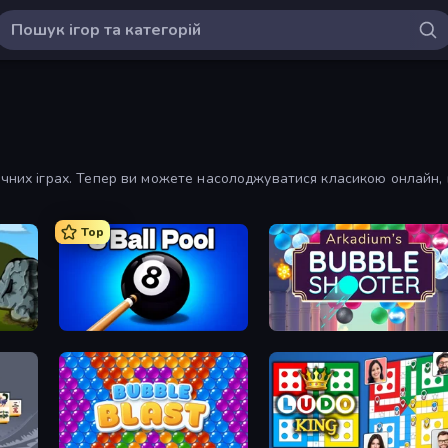
ичних іграх. Тепер ви можете насолоджуватися класикою онлайн, 
Top
8 Ball Pool Billiards Multiplayer
Arkadium's Bubble Shooter