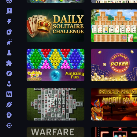
Forgotten Treasure 2
Mahjong Titans
Daily Solitaire Challenge
Magic Towers Solitaire
Bubble Pop Legend
Las Vegas Poker
Mahjong 3D Classic