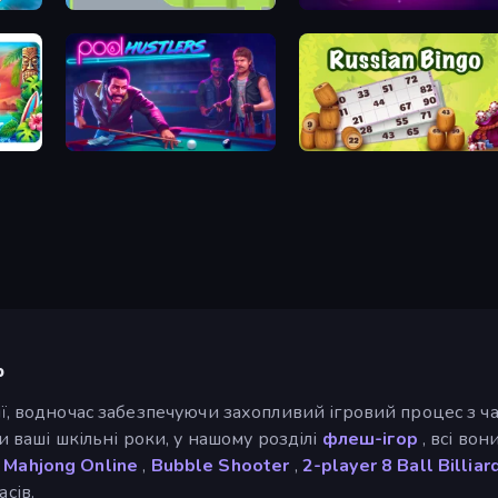
Emerland Solitaire Endless Journey
Pipes: The Puzzle
Disk Strike: Carrom Challenge
Pool Hustlers
Russian Bingo
р
ії, водночас забезпечуючи захопливий ігровий процес з ча
ли ваші шкільні роки, у нашому розділі
флеш-ігор
, всі во
,
Mahjong Online
,
Bubble Shooter
,
2-player
8 Ball Billiar
сів.