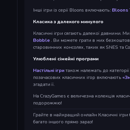
Інші ігри із серії Bloons включають:
Bloons 
Класика з далекого минулого
Класичні ігри сягають далекої давнини. М
Bobble
. Ви можете грати в них безкоштовн
старовинних консолях, таких як SNES та C
Улюблені сімейні програми
Настільні ігри
також належать до категорії 
позачасових класичних ігор включають
«Зм
згадати її.
На CrazyGames є величезна колекція класи
подорожжю!
Грайте в найкращий онлайн Класичні ігри 
багато іншого прямо зараз!