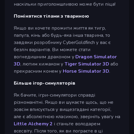
наскільки приголомшливою може бути піца!
Помінятися тілами з твариною
Якщо ви хочете прожити життя як тигр,
папуга, кінь або будь-яка інша тварина, то
завдяки розробнику CyberGoldfinch у вас є
безліч варіантів. Ви можете стати
вогнедишним драконом у
Dragon Simulator
3D
, лютим хижаком у
Tiger Simulator 3D
або
прекрасним конем у
Horse Simulator 3D
.
Більше ігор-симуляторів
Як бачите, ігри-симулятори справді
різноманітні. Якщо ви шукаєте щось, що не
зовсім вписується у вищезгадані категорії,
але є абсолютною класикою, зверніть увагу на
Little Alchemy 2
і станьте володарем
всесвіту. Після того, як ви пограєте в ці