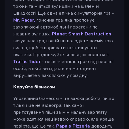
трюки та мчіться вулицями на шаленій
швидкості! Ще одна епічна симуляторна гра -
Mr. Racer,
гоночна гра, яка пропонує
захоплюючі автомобільні перегони по
жвавих вулицях.
Planet Smash Destruction
-
казуальна гра, в якій ви володієте космічною
силою, щоб створювати та знищувати
планети. Продовжуйте колекцію водіння з
Traffic Rider
- нескінченною грою від першої
особи, в якій ви сідаєте на мотоцикл і
вирушаєте у захоплюючу поїздку.
Керуйте бізнесом
Управління бізнесом - це важка робота, якщо
тільки це не відеогра. Так само і
приготування піци за мінімальну зарплату
може здатися нецікавою справою, але краще
повірте, що це так.
Papa's Pizzeria
доводить,