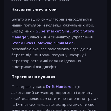
Казуальні симулятори
Багато з наших симуляторів знаходяться в
нашій популярній колекції казуальних ігор.
Серед них -
Supermarket Simulator: Store
Manager
, класичний симулятор управління.
Stone Grass: Mowing Simulator
-
розслаблююча, але захоплююча гра, де ви
берете під контроль потужну косарку і
перетворюєте дикі поля на ідеально
підстрижені ландшафти.
Перегони на вулицях
По-перше, у нас є
Drift Hunters
- це
захопливий симулятор перегонів і дрифту,
який дозволяє вам їздити по гоночних трасах
і 3D-міських ландшафтах, практикуючи свої
навички водіння. Виконуйте епічні водійські