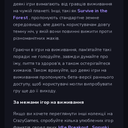
деякі ігри вимагають від гравців виживання
на чужій планеті. Інші, такі як
Survive in the
Forest
, пропонують стандартне земне
середовище, але дають користувачам довгу
темну ніч, у якій вони повинні вижити проти
різноманітних жахів.
Граючи в ігри на виживання, пам’ятайте такі
поради: не голодуйте, завжди думайте про
їжу, пиття та здоров’я, а також остерігайтеся
хижаків. Також врахуйте, що деякі ігри на
виживання пропонують бета-версії раннього
доступу, щоб користувачі могли випробувати
гру ще до її виходу.
За межами ігор на виживання
Якщо ви хочете переглянути інші колекції на
CrazyGames, спробуйте кілька улюблених ігор
фанатів, серед яких
Idle Breakout
,
Sprunki
,