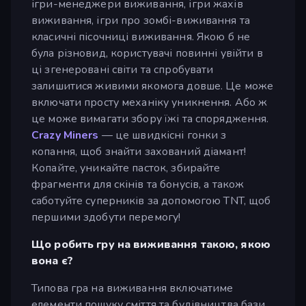
ігри-менеджери виживання, ігри жахів
виживання, ігри про зомбі-виживання та
класичні пісочниці виживання. Якою б не
була різновид, користувачі повинні увійти в
ці згенеровані світи та спробувати
залишитися живими якомога довше. Це може
включати просту механіку уникнення. Або ж
це може вимагати збору їжі та спорядження.
Crazy Miners
— це швидкісні гонки з
копання, щоб знайти захований діамант!
Копайте, уникайте пасток, збирайте
фрагменти для скінів та бонусів, а також
саботуйте суперників за допомогою TNT, щоб
першими здобути перемогу!
Що робить гру на виживання такою, якою
вона є?
Типова гра на виживання включатиме
елементи пошуку сміття та будівництва бази.