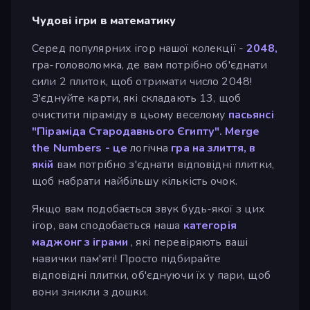
Чудові ігри в математику
Серед популярних ігор нашої колекції -
2048,
гра-головоломка, де вам потрібно об'єднати
сили 2 плиток, щоб отримати число 2048!
З'єднуйте карти, які складають 13, щоб
очистити піраміду в цьому веселому
пасьянсі
"Піраміда Стародавнього Єгипту".
Merge
the Numbers - це
логічна
гра на злиття, в
якій
вам потрібно з'єднати відповідні плитки,
щоб набрати найбільшу кількість очок.
Якщо вам подобається звук будь-якої з цих
ігор, вам сподобається наша
категорія
маджонг з іграми
, які перевіряють ваші
навички пам'яті! Просто підбирайте
відповідні плитки, об'єднуючи їх у пари, щоб
вони зникли з дошки.