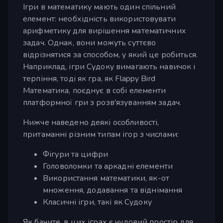
Ігри в математику мають один спільний
елемент: необхідність використовувати
арифметику для вирішення математичних
задач. Однак, вони можуть суттєво
відрізнятися за способом, у який це робиться.
Наприклад, ігри Судоку вимагають навичок і
терпіння, тоді як гра, як Flappy Bird
Математика, поєднує в собі елементи
платформної гри з розв'язуванням задач.
Нижче наведено деякі особливості,
притаманні різним типам ігор з числами:
Фігури та цифри
Головоломки та аркадні елементи
Використання математики, як-от
множення, додавання та віднімання
Класичні ігри, такі як Судоку
Як бачите, в цих іграх є чудовий простір для