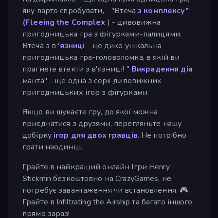
яку варто спробувати, - "Втеча
з комплексу"
(Fleeing the Complex
) - дивовижна
пригодницька гра з фігурками-палицями.
Втеча з в
'язниці
- це дико унікальна
пригодницька гра-головоломка, в якій ви
прагнете втекти з в'язниці! "
Викрадення діа
манта" - ще одна з серії дивовижних
пригодницьких ігор з фігурками.
Якщо ви шукаєте гру, до якої можна
приєднатися з друзями, перегляньте нашу
добірку
ігор для двох гравців
. Не потрібно
грати наодинці.
Грайте в найкращий онлайн Ігри Henry
Stickmin безкоштовно на CrazyGames, не
потребує завантаження чи встановлення. 🎮
Грайте в Infiltrating the Airship та багато іншого
прямо зараз!