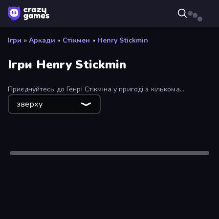
Ігри
»
Аркади
»
Стікмен
»
Henry Stickmin
Ігри Henry Stickmin
Приєднуйтесь до Генрі Стікміна у пригоді з кількома
варіантами завершення, залежно від вашого вибору.
зверху
Лише робочий стіл