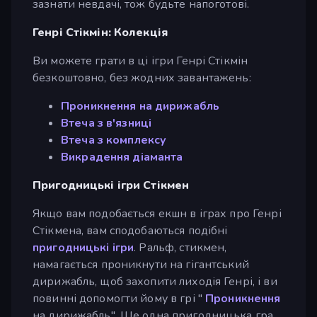
зазнати невдачі, тож будьте напоготові.
Генрі Стікмін: Колекція
Ви можете грати в ці ігри Генрі Стікмін
безкоштовно, без жодних завантажень:
Проникнення на дирижабль
Втеча з в'язниці
Втеча з комплексу
Викрадення діаманта
Пригодницькі ігри Стікмен
Якщо вам подобається екшн в іграх про Генрі
Стікмена, вам сподобаються подібні
пригодницькі ігри
. Ральф, стикмен,
намагається проникнути на гігантський
дирижабль, щоб захопити лиходія Генрі, і ви
повинні допомогти йому в грі "
Проникнення
на дирижабль". Ще одна пригодницька гра,