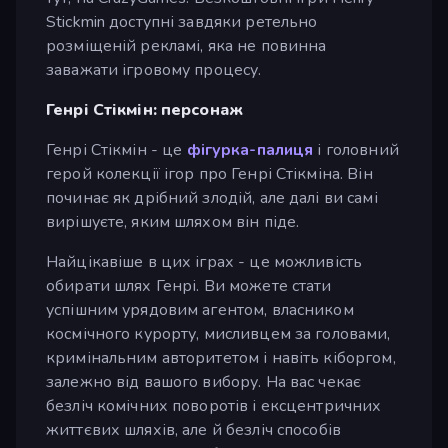
Stickmin доступні завдяки ретельно
розміщеній рекламі, яка не повинна
заважати ігровому процесу.
Генрі Стікмін: персонаж
Генрі Стікмін - це
фігурка-палиця
і головний
герой колекції ігор про Генрі Стікміна. Він
починає як дрібний злодій, але далі ви самі
вирішуєте, яким шляхом він піде.
Найцікавіше в цих іграх - це можливість
обирати шлях Генрі. Ви можете стати
успішним урядовим агентом, власником
космічного курорту, мисливцем за головами,
кримінальним авторитетом і навіть кіборгом,
залежно від вашого вибору. На вас чекає
безліч комічних поворотів і ексцентричних
життєвих шляхів, але й безліч способів