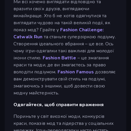
Ми всі хочемо виглядати відповідно та
вразити своїх друзів, виглядаючи
якнайкраще. Хто б не хотів одягнутися та
виглядати чудово на такій великій події, як
показ мод? Грайте у
Fashion Challenge:
Catwalk Run
та станьте суперзіркою подіуму.
Створення ідеального вбрання – це все. Ось
чому ігри-одягалки такі важливі для молодої
ікони стилю.
Fashion Battle
– це змагання
краси та моди, де ви змагаєтесь за право
володіти подіумом.
Fashion Famous
дозволяє
вам демонструвати свій стиль на подіумі,
змагаючись з іншими, щоб довести свою
модну майстерність.
Одягайтеся, щоб справити враження
Пориньте у світ високої моди, конкурсів
краси, показів мод та лідерства у соціальних
мережах. Ігри-переодягалки часто містять