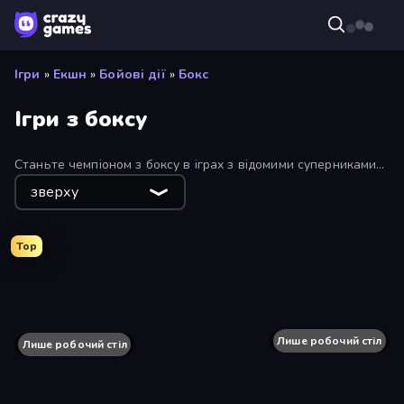
Ігри
»
Екшн
»
Бойові дії
»
Бокс
Ігри з боксу
Станьте чемпіоном з боксу в іграх з відомими суперниками
та
іграх для двох гравців
проти друзів!
зверху
Top
Punchy Race
Fight Club Simulator
Boxing Stars
Smash Block Arena
Rumble High
Лише робочий стіл
Ragdoll Fight
Лише робочий стіл
Funny Ragdoll Wrestlers