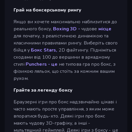
Грай на боксерському рингу
Якщо ви хочете максимально наблизитися до
реального боксу,
Boxing 3D -
чудове
місце
для початку, з реалістичною динамікою та
класичними правилами рингу. Виберіть свого
бійця у
Бокс Stars,
2D файтингу. Підніміться
сходами від 100 до вершини в аркадному
стилі
Punchers - це
не типова гра про бокс, з
фізикою ляльок, що стоїть за кожним вашим
рухом.
Грайте за легенду боксу
Браузерні ігри про бокс надзвичайно цікаві і
часто мають просте управління, з яким може
впоратися будь-хто. Деякі ігри про бокс
мають чудову 3D-графіку, а інші -
мультяшний геймплей. Деякі ігри з боксу - це