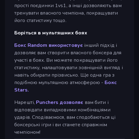
прості поєдинки 1vs1, а інші дозволяють вам
тренувати власного чемпіона, покращувати
його статистику тощо.
Боріться в мультяшних боях
Бокс Random використовує
інший підхід і
дозволяє вам створити власного боксера для
участі в боях. Ви можете покращувати його
статистику, налаштовувати зовнішній вигляд і
навіть обирати прізвисько. Ще одна гра з
подібною мультяшною атмосферою -
Бокс
Stars.
Нарешті,
Punchers дозволяє
вам бити і
відповідати випадковими комбінаціями
ударів. Сподіваємося, вам сподобаються ці
боксерські ігри і ви станете справжнім
чемпіоном!