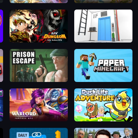
Heroes Assemble
Magic World
AFK Dungeon: Idle Action RPG
Elevator Room Escape
Prison Escape
Paper Minecraft
Warlord: Fantasy RPG
Duck Life: Adventure (Demo)