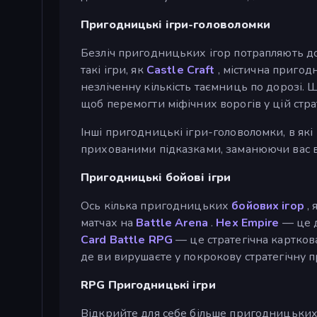
Пригодницькі ігри-головоломки
Безліч пригодницьких ігор потрапляють д
такі ігри, як
Castle Craft
, містична пригод
незліченну кількість таємниць по дорозі.
щоб перемогти міфічних ворогів у цій стра
Інші пригодницькі ігри-головоломки, в які
прихованими підказками, заманюючи вас в 
Пригодницькі бойові ігри
Ось кілька пригодницьких
бойових ігор
, 
матчах на
Battle Arena
.
Hex Empire
— це д
Card Battle RPG
— це стратегічна карткова 
де ви вирушаєте у покрокову стратегічну пр
RPG Пригодницькі ігри
Відкрийте для себе більше пригодницьких