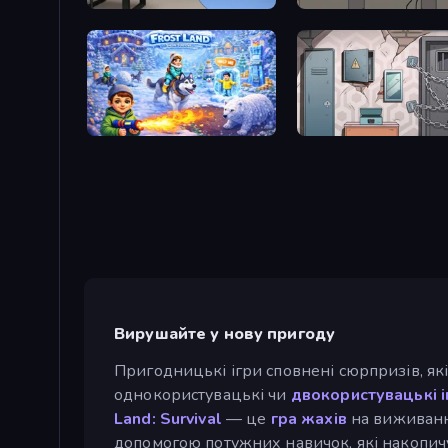
Video Studio Escape
Stealing the Diamond
Frost Land - Snow Survival
Cube Stories: Escape
Вирушайте у нову пригоду
Пригодницькі ігри сповнені сюрпризів, як
однокористувацькі чи
двокористувацькі і
Land: Survival
— це
гра жахів
на виживання
допомогою потужних навичок, які накопичу