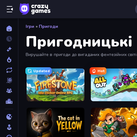
Ігри
»
Пригоди
Пригодницькі 
Вирушайте в пригоди до вигаданих фентезійних світі
пригод, щоб знайти найкращі пригоди, які ви может
Updated
Hot
Firestone – Idle Clicker Online RPG
All Out