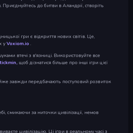
Приєднуйтесь до битви в Аландрії, створіть
цької гри є відкриття нових світів. Це,
х у
Voxiom.io
.
уками втечі з в'язниці. Використовуйте все
tickmin,
щоб дізнатися більше про інші ігри цієї
же завжди передбачають поступовий розвиток
бі, смикаючи за ниточки цивілізації, немов
виваєте цивілізацію. Ці ігри в реальному часі з