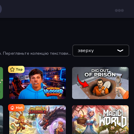
зверху
р. Перегляньте колекцію текстових
озважають.
Top
Escape from Vlogger: Runaway
Dig out of Prison
Hot