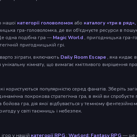
о нашої
категорії головоломок
або
каталогу «три в ряд»,
ницька гра-головоломка, де ви об'єднуєте ресурси в пошу
 Ще одна подібна гра —
Magic World
, пригодницька гра-го
тегічній пригодницькій грі.
 варто зіграти, включають
Daily Room Escape
, яка кидає 
унікальну кімнату, що вимагає кмітливого вирішення про
які користуються популярністю серед фанатів. Зберіть загі
инамічна покрокова стратегічна гра, в якій ви спробуєте 
бойова гра, дія якої відбувається у темному фентезійному 
игоду у світі таємниць і небезпек.
 ігор у нашій
категорії RPG
:
Warlord: Fantasy RPG
— це о