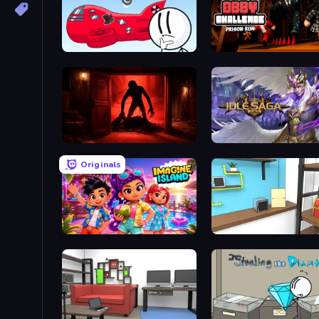
Infiltrating the Airship
Obby Challenge: Prison 
Doors Castle
Idle Saga
Originals
Imagine Island
Game Cafe Escape