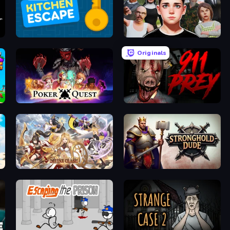
Daily Kitchen Escape
Schoolboy Escape: Runaway
Originals
Poker Quest
911: Prey
rest
Divine Clash
Stronghold Dude