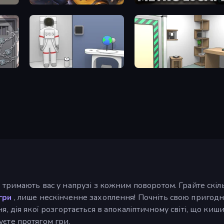
Vampire Master
Metro Escape
Space Museum Escape
Machine Room Escape
і тримають вас у напрузі з кожним поворотом. Грайте скі
гри
, лише нескінченне захоплення! Почніть свою пригод
, дія якої розгортається в апокаліптичному світі, що киш
єте протягом гри.