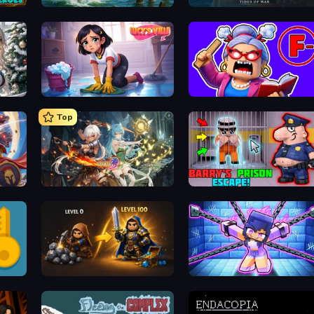
Fishing Anomaly
Pirates of the Caribbean: ToW
Lucy’s Ville
Escape From School: Angry Teacher!
Top
Crystal Saga: Nova
Barry's Prison Escape!
Gothic Story RPG
Mini Mine