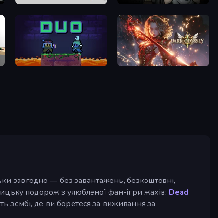
Escaping the Prison
Escape Room: Strange Case 2
Duo
Dark Odyssey
льки завгодно — без завантажень, безкоштовні,
ницьку подорож з улюбленої фан-ігри жахів:
Dead
ить зомбі, де ви боретеся за виживання за