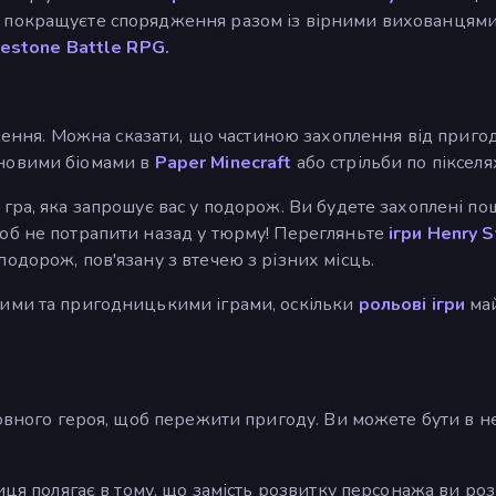
 покращуєте спорядження разом із вірними вихованцями. 
restone Battle RPG.
я. Можна сказати, що частиною захоплення від пригодни
 новими біомами в
Paper Minecraft
або стрільби по пікселя
гра, яка запрошує вас у подорож. Ви будете захоплені пош
щоб не потрапити назад у тюрму! Перегляньте
ігри Henry S
подорож, пов'язану з втечею з різних місць.
вими та пригодницькими іграми, оскільки
рольові ігри
май
оловного героя, щоб пережити пригоду. Ви можете бути в не
ниця полягає в тому, що замість розвитку персонажа ви роз