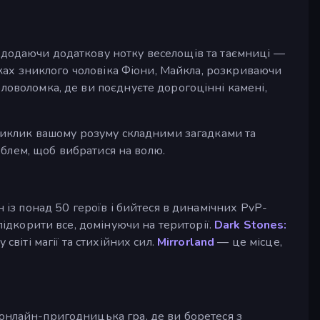
додаючи додаткову нотку веселощів та таємниці —
ках зниклого чоловіка Фіони, Майкла, розкриваючи
ловоломка, де ви поєднуєте дорогоцінні камені,
виклик вашому розуму складними загадками та
блем, щоб вибратися на волю.
н із понад 50 героїв і бийтеся в динамічних PvP-
підкорити все, домінуючи на території.
Dark Stones:
світі магії та стихійних сил.
Mirrorland
— це місце,
нлайн-пригодницька гра, де ви боретеся з