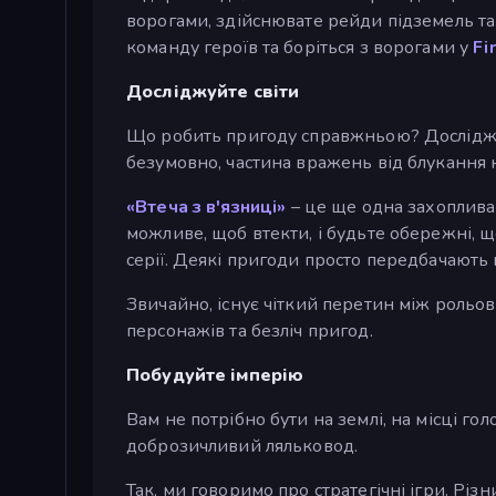
ворогами, здійснювате рейди підземель та
команду героїв та боріться з ворогами у
Fi
Досліджуйте світи
Що робить пригоду справжньою? Дослідженн
безумовно, частина вражень від блукання
«Втеча з в'язниці»
– це ще одна захоплива 
можливе, щоб втекти, і будьте обережні, 
серії. Деякі пригоди просто передбачають 
Звичайно, існує чіткий перетин між рольо
персонажів та безліч пригод.
Побудуйте імперію
Вам не потрібно бути на землі, на місці г
доброзичливий ляльковод.
Так, ми говоримо про стратегічні ігри. Різ