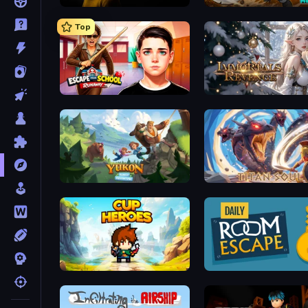
The Cat in Yellow
Rumble Heroes
Top
Escape from School: Runaway
Immortals Revenge
Yukon: Family Adventure
Titan Soul: Action RPG
Cup Heroes
Daily Room Escape