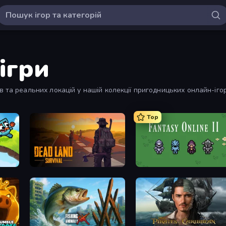
ігри
в та реальних локацій у нашій колекції пригодницьких онлайн-іго
е пережити в цифровому форматі, з сюжетами, що захоплюють і р
Top
Dead Land: Survival
Fantasy Online 2