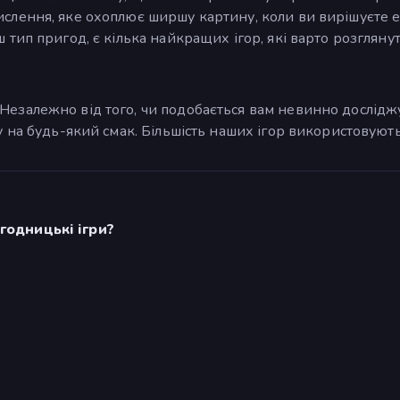
слення, яке охоплює ширшу картину, коли ви вирішуєте ек
 тип пригод, є кілька найкращих ігор, які варто розглянут
езалежно від того, чи подобається вам невинно досліджув
у на будь-який смак. Більшість наших ігор використовують
годницькі ігри?