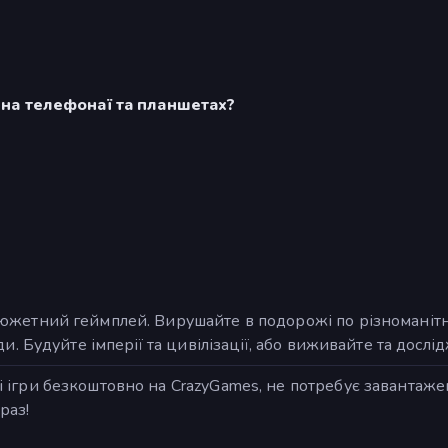
 на телефонаї та планшетах?
южетний геймплей. Вирушайте в подорожі по різноманітн
. Будуйте імперії та цивілізації, або виживайте та дослі
ри безкоштовно на CrazyGames, не потребує завантаження 
раз!