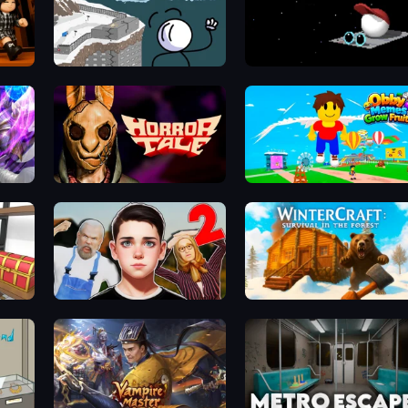
Run
Fleeing the Complex
Endacopia
Horror Tale
Obby Memes Grow Fruits
Schoolboy Escape 2
WinterCraft: Survival in the Fo