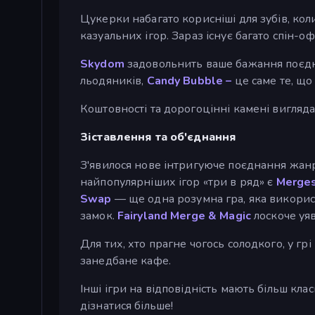
Цукерки набагато корисніші для зубів, кол
казуальних ігор. Зараз існує багато спін-о
Skydom
задовольнить ваше бажання поєдну
льодяників,
Candy Bubble –
це саме те, що
Коштовності та дорогоцінні камені вигляда
Зіставлення та об'єднання
З'явилося нове інтригуюче поєднання жанру
найпопулярніших ігор «три в ряд» є
Merges
Swap
— ще одна розумна гра, яка використ
замок.
Fairyland Merge & Magic
лоскоче уя
Для тих, хто прагне чогось солодкого, у грі
занедбане кафе.
Інші ігри на відповідність мають більш клас
дізнатися більше!