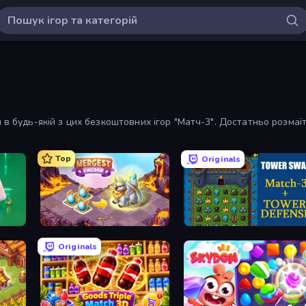
 в будь-якій з цих безкоштовних ігор "Матч-3". Достатньо розмаїт
Top
Originals
Mergest Kingdom
Tower Swap
Originals