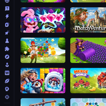
Fairyland Merge & Magic
Castle Craft
Skydom: Reforged
MatchVentures
Zoo Boom
Magic School
Captain Blast
Merge World