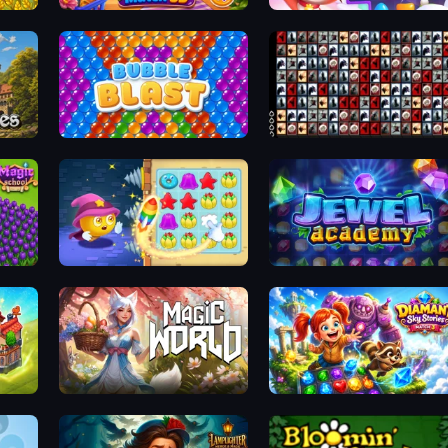
Goods Triple Match 3D
Skydom
Bubble Blast
War Mahjong
Candy Riddles
Jewel Academy
Magic World
Diamant: Sky Stories Match 3