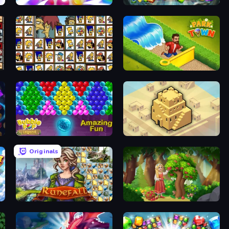
Match Arena
Forgotten Treasure 2
Tiles of the Simpsons
Park Town
Bubble Pop Legend
City Blocks
Originals
Runefall
Northern Merge