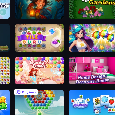
Lamplighter: Merge & Magic
Blooming Gardens
Tile Guru
Underwater Adventures: Match 3
e
Candy Bubble
Home Design: Decorate House
Originals