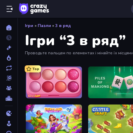
Ігри
»
Пазли
»
3 в ряд
Ігри “3 в ряд”
Проводьте пальцем по елементах і міняйте їх місцями
Match-3 додаються часто.
Top
Piece of Cake: Merge and Bake
Piles of Mahjong