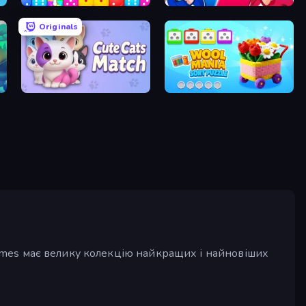
Dice Puzzle
Match Masters
Originals
Cute Cats Match
Wool Mania - Sort Puzzle 3D
yGames має велику колекцію найкращих і найновіших