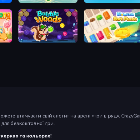
Little Fox: Bubble Spinner Pop
Tile Journey
Bubble Woods
iColorcoin: Sort Puzzle
можете втамувати свій апетит на арені «три в ряд». Craz
і для безкоштовної гри.
керках та кольорах!