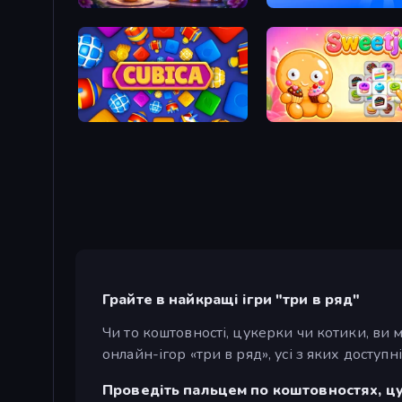
My Petal Haven
Blast Stack
Cubica
Sweetjong
Грайте в найкращі ігри "три в ряд"
Чи то коштовності, цукерки чи котики, ви 
онлайн-ігор «три в ряд», усі з яких доступн
Проведіть пальцем по коштовностях, цу