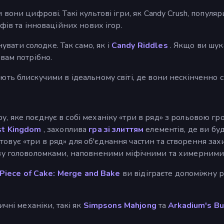
и вони цифрові. Такі культові ігри, як Candy Crush, попул
ффів та інноваційних нових ігор.
вати солодке. Так само, як і
Candy Riddles
. Якщо ви шук
 вам потрібно.
ють блискучими в ідеальному світі, де вони нескінченно 
, яке поєднує в собі механіку «три в ряд» з рольовою гр
t Kingdom
, захоплива
гра зі злиттям
елементів, де ви буд
овує «три в ряд» для об'єднання частин та створення зах
ву головоломками, наповненими міфічними та химерними
Piece of Cake: Merge and Bake
ви відіграєте допоміжну 
ичні механіки, такі як
Simpsons Mahjong
та
Arkadium's B