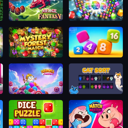
Merge Fantasy
Diamond Dungeon: Match 3
Mystery Forest - Match 3
Number Blast 2048
Heroes of Match 3
Cat Sort