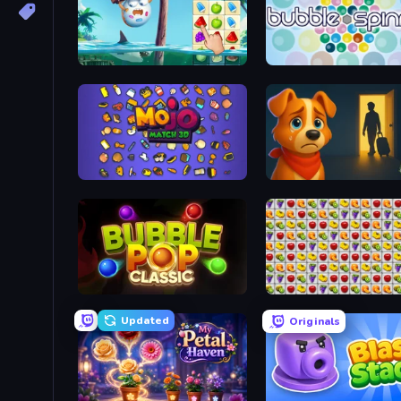
Sugar Heroes
Bubble Spinner
Mojo Match 3D
Ranch Adventures
Bubble Pop Classic
Same Game Fruit Collaps
Updated
Originals