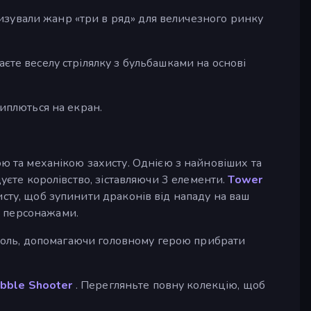
яризували жанр «три в ряд» для величезного ринку
аєте веселу стрілялку з бульбашками на основі
сиплються на екран.
ою та механікою захисту. Однією з найновіших та
уєте королівство, зіставляючи 3 елементи.
Tower
исту, щоб зупинити драконів від нападу на ваш
 персонажами.
роль, допомагаючи головному герою прибрати
ubble Shooter
. Перегляньте повну колекцію, щоб