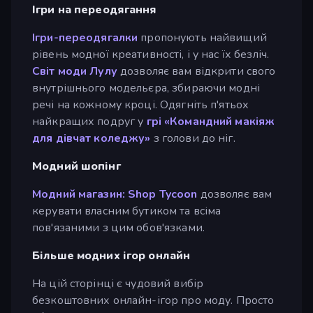
Ігри на переодягання
Ігри-переодягалки
пропонують найвищий
рівень модної креативності, і у нас їх безліч.
Світ моди Лулу
дозволяє вам відкрити свого
внутрішнього модельєра, збираючи модні
речі на кожному кроці. Одягніть п'ятьох
найкращих подруг у
грі «Командний макіяж
для дівчат коледжу»
з голови до ніг.
Модний шопінг
Модний магазин: Shop Tycoon
дозволяє вам
керувати власним бутиком та всіма
пов'язаними з цим обов'язками.
Більше модних ігор онлайн
На цій сторінці є чудовий вибір
безкоштовних онлайн-ігор про моду. Просто