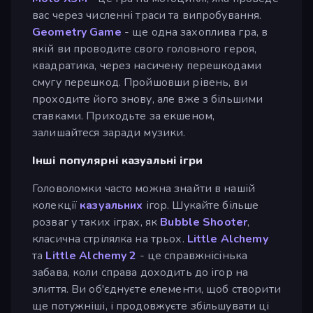
вас через численні траси та випробування.
Geometry Game
- ще одна захоплива гра, в
якій ви проводите свого головного героя,
квадратика, через насичену перешкодами
смугу перешкод. Пройшовши рівень, ви
проходите його знову, але вже з більшими
ставками. Приходьте за екшеном,
залишайтеся заради музики.
Інші популярні казуальні ігри
Головоломки часто можна знайти в нашій
колекції
казуальних
ігор. Шукайте більше
розваг у таких іграх, як
Bubble Shooter
,
класична стрілялка на трьох.
Little Alchemy
та
Little Alchemy 2
- це справжнісінька
забава, коли справа доходить до ігор на
злиття. Ви об'єднуєте елементи, щоб створити
ще потужніші, і продовжуєте збільшувати ці