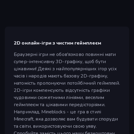
2D онлайн-ігри з чистим геймплеєм
Браузерні ігри не обов'язково повинні мати
супер-інтенсивну 3D-графіку, щоб бути
цікавими! Деякі з найпопулярніших ігор усіх
часів і народів мають базову 2D-графіку,
натомість пропонуючи потойбічний геймплей.
2D-ігри компенсують відсутність графіки
чудовими сюжетними лініями, веселим
геймплеєм та цікавими передісторіями.
Наприклад, Mineblocks - це гра в стилі
Minecraft, яка дозволяє вам будувати споруди
та світи, використовуючи свою уяву.
Спробуйте замість цього нашу безкоштовну