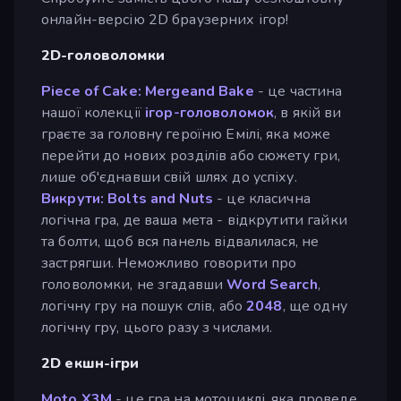
онлайн-версію 2D браузерних ігор!
2D-головоломки
Piece of Cake:
Merge
and Bake
- це частина
нашої колекції
ігор-головоломок
, в якій ви
граєте за головну героїню Емілі, яка може
перейти до нових розділів або сюжету гри,
лише об'єднавши свій шлях до успіху.
Викрути: Bolts and Nuts
- це класична
логічна гра, де ваша мета - відкрутити гайки
та болти, щоб вся панель відвалилася, не
застрягши. Неможливо говорити про
головоломки, не згадавши
Word Search
,
логічну гру на пошук слів, або
2048
, ще одну
логічну гру, цього разу з числами.
2D екшн-ігри
Moto X3M
- це гра на мотоциклі, яка проведе