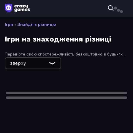
Ігри
»
Знайдіть різницю
Ігри на знаходження різниці
Перевірте свою спостережливість безкоштовно в будь-якій
з цих ігор на визначення відмінностей! Наскільки гострим є
зверху
ваше око?
Лише робочий стіл
Лише робочий стіл