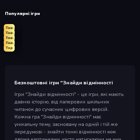
Популярні ігри
Top
Top
Top
Top
Top
Безкоштовні ігри "Знайди відмінності
Ігри "Знайди відмінності" - це ігри, які мають
давню історію, від паперових шкільних
читанок до сучасних цифрових версій.
Кожна гра "Знайди відмінності" має
унікальну тему, засновану на одній і тій же
передумові - знайти тонкі відмінності між
двома картинками, часто натискаючи на них,