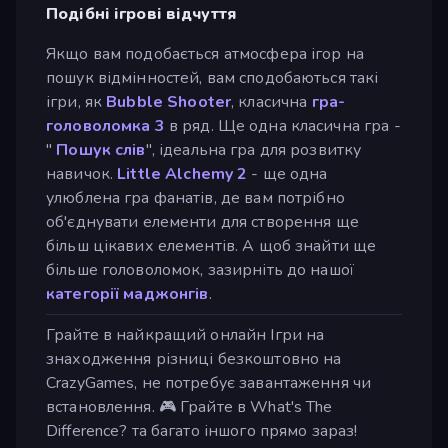
Подібні ігрові відчуття
Якщо вам подобається атмосфера ігор на
пошук відмінностей, вам сподобаються такі
ігри, як
Bubble Shooter
, класична
гра-
головоломка
3
в ряд. Ще одна класична гра -
"
Пошук слів
", ідеальна гра для розвитку
навичок.
Little Alchemy 2
- ще одна
улюблена гра фанатів, де вам потрібно
об'єднувати елементи для створення ще
більш цікавих елементів. А щоб знайти ще
більше головоломок, зазирніть до нашої
категорії маджонгів
.
Грайте в найкращий онлайн Ігри на
знаходження різниці безкоштовно на
CrazyGames, не потребує завантаження чи
встановлення. 🎮 Грайте в What's The
Difference? та багато іншого прямо зараз!