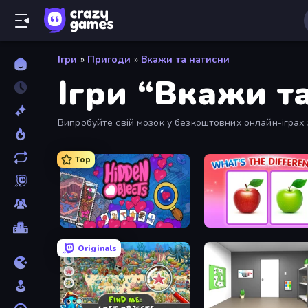
Ігри
»
Пригоди
»
Вкажи та натисни
Ігри “Вкажи т
Випробуйте свій мозок у безкоштовних онлайн-іграх 
Top
Hidden Objects
What's The Difference?
Originals