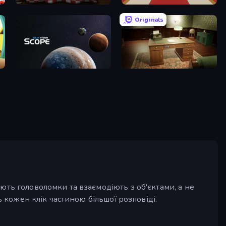
Little Cabin in the Woods
Escape or Die 4
Originals
Solar System Scope
Vintage Escape
ють головоломки та взаємодіють з об'єктами, а не
ь кожен клік частиною більшої розповіді.