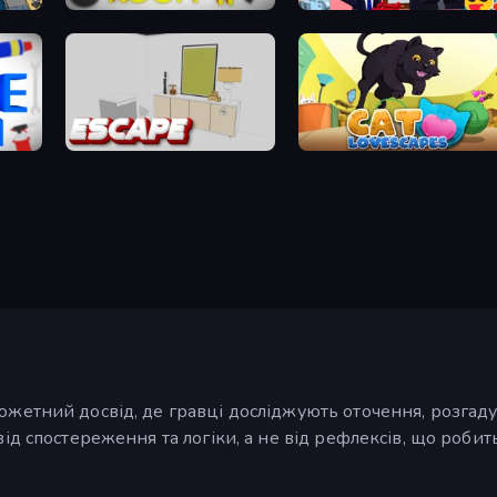
The White Room 2
Don't Get the Job
The White Room 4
Cat Lovescapes
южетний досвід, де гравці досліджують оточення, розгаду
ід спостереження та логіки, а не від рефлексів, що робит