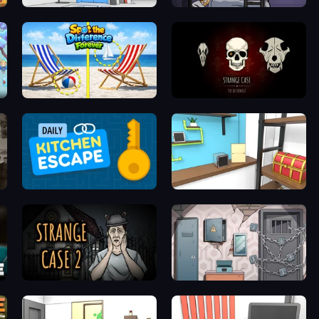
Elevator Room Escape
The Visitor
Spot the Difference Forever
Room Escape: Strange Case
Daily Kitchen Escape
Game Cafe Escape
Escape Room: Strange Case 2
Cube Stories: Escape