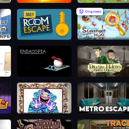
Thousand Suns
Find It: Hidden Object Puzzle
Originals
Daily Room Escape
Scavenger Hunt - Multiplayer
Endacopia
Detective Holmes: Hidden Object
nces
Exhibit of Sorrows
Metro Escape