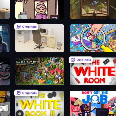
Diner in the Storm
TRACE
Originals
m
House Escape: Office
Seek & Find - Hidden Object G
Originals
Blackriver Mystery: Hidden Objects
The White Room
Originals