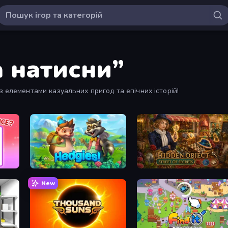
а натисни”
з елементами казуальних пригод та епічних історій!
Hedgies
Hidden Object: Street Of Secr
New