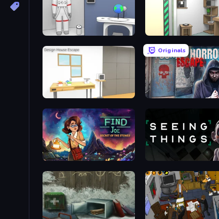
Space Museum Escape
Machine Room Escape
Originals
Design House Escape
Scary Horror Escape Roo
Find Joe: Secret of The Stones
Seeing Things