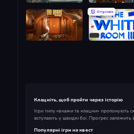
Big Giant Games (Prison Escape Puzzle)
Foreign Creature 2
Originals
100 Doors Challenge
The White Room 3
Клацніть, щоб пройти через історію
Ігри типу «вкажи та клацни» пропонують с
вступають у швидкі бої. Прогрес залежить в
Популярні ігри на квест