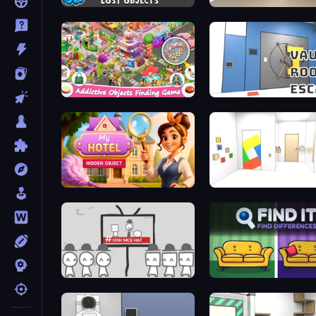
Find Me: Lost Objects
Paint Room Escape
Scavenger Hunt - Hidden Items
Vault Room Escape
Hidden Object: My Hotel
Mirror Room Escape
We Become What We Behold
Find It - Find The Differe