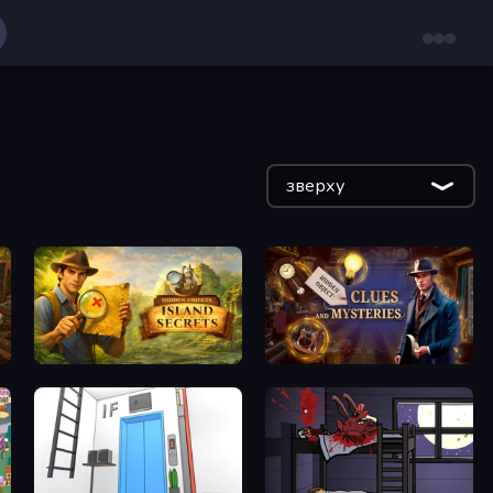
зверху
ets
Hidden Objects: Island Secrets
Hidden Object: Clues and Mysteries