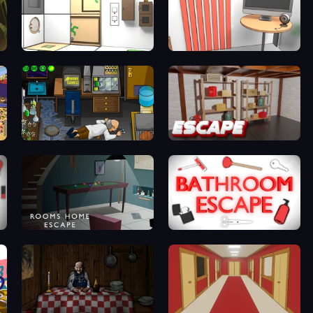
Puzzle Room Escape
Computer Office Escape
ame
Foreign Creature
Kitchen Escape
Rooms Home Escape
Bathroom Escape