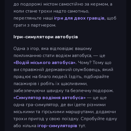
до подорожі містом самостійно за кермом, а
коли стане трохи надто самотньо,
перегляньте наші
ігри для двох гравців,
щоб
грати з партнером.
Ігри-симулятори автобусів
Одна з ігор, яка відповідає вашому
покликанню стати водієм автобуса, — це
«Водій міського автобуса».
Чому? Тому що
ви справжній державний службовець, який
працює на благо людей. Їздіть, підбирайте
пасажирів і робіть їх щасливими,
забезпечуючи швидку та безпечну подорож.
«Симулятор водіння автобуса»
— це ще
одна гра-симулятор, де ви їдете різними
міськими та гірськими маршрутами, додаючи
трохи пригод у свою поїздку. Спробуйте одну
або кілька
ігор-симуляторів
тут.