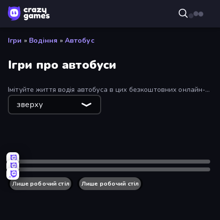
Ігри
»
Водіння
»
Автобус
Ігри про автобуси
Імітуйте життя водія автобуса в цих безкоштовних онлайн-
іграх на автобусі! Наступна зупинка ... Веселе та вільне
зверху
водіння.
Лише робочий стіл
Лише робочий стіл
Лише робочий стіл
Bus Driving Simulator
Лише робочий стіл
Seat Sorting Puzzle