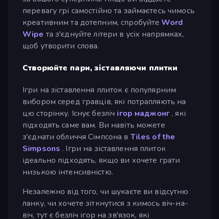
перевагу грі самостійно та займаєтесь чимось
креативним та дотепним, спробуйте
Word
Wipe
та з'єднуйте літери в усіх напрямках,
щоб утворити слова.
Створюйте пари, зіставляючи плитки
Ігри на зіставлення плиток є популярним
вибором серед гравців, які потрапляють на
цю сторінку. Існує безліч
ігор маджонг
, які
підходять саме вам. Ви навіть можете
з'єднати обличчя Сімпсона в
Tiles of the
Simpsons
. Ігри на зіставлення плиток
ідеально підходять, якщо ви хочете грати
низькою інтенсивністю.
Незалежно від того, чи шукаєте ви відсутню
ланку, чи хочете зіткнутися з кимось віч-на-
віч, тут є безліч ігор на зв'язок, які