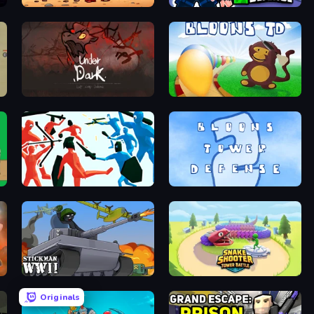
Defender Idle 2
World Z Defense - Zombie Defense
UnderDark: Defense
Bloons Tower Defense
Funny Battle Simulator
Bloons Tower Defense 2
Stickman WW2
Snake Shooter: Tower Battle
Originals