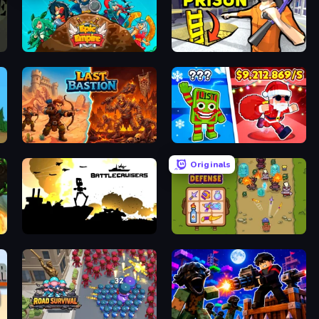
Epic Empire: Tower Defense
Grand Escape: Prison
Last Bastion
Plants vs Brain Zombies
Originals
Battlecruisers
Bag Defense