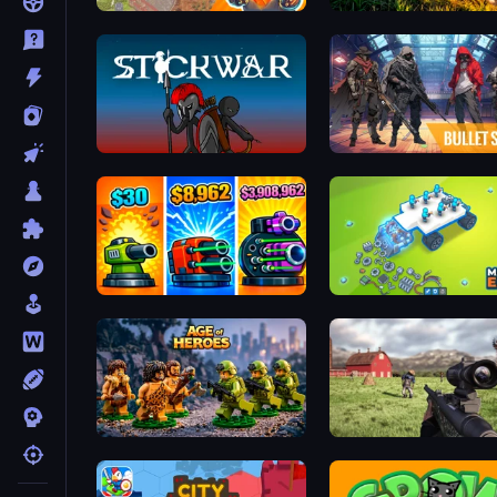
Cursed Treasure 2
Artillery Vs Tanks
Stick War
Bulletstorm
Pumpkin Defense: Merge Cannon
Machine Eater
Age of Heroes
Dead Zed