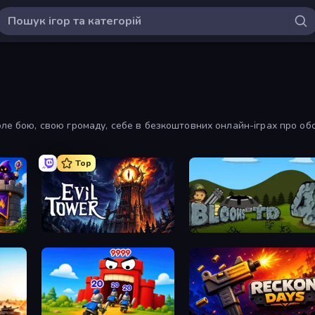
оле бою, свою громаду, себе в безкоштовних онлайн-іграх про об
Top
e
Evil Tower
Bloons Tower Defense 4