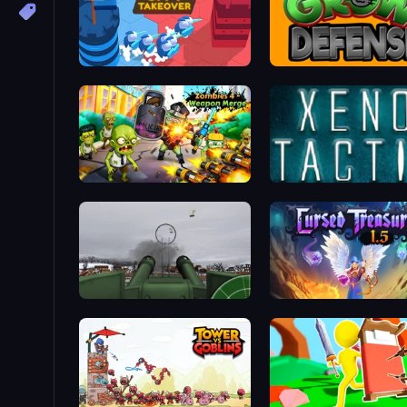
City Takeover
Grow Defense
Zombies 4 Weapon Merge
Xeno Tactic
Flakmeister
Cursed Treasure 1.5