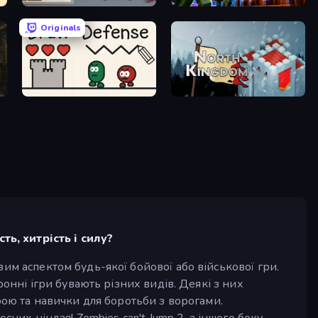
Road Survival
Base Obby: Zombie Defense
Originals
Draw Defense
North Kingdom: Siege Castle
ь, хитрість і силу?
им аспектом будь-якої бойової або військової гри.
ронні ігри бувають різних видів. Деякі з них
рою та навички для боротьби з ворогами.