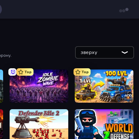
зверху
орону.
Top
Top
Idle Zombie Wave: Survivors
AOD - Art Of Defense