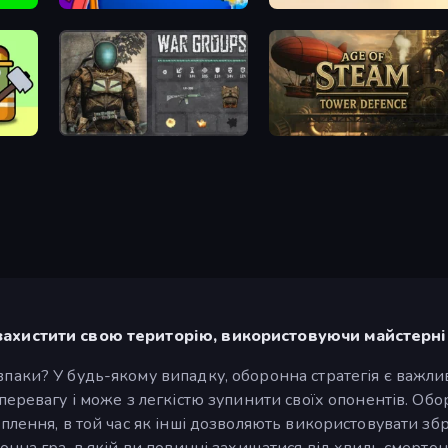
World Conqueror
Mortar Squad
rvive
War Groups
Age of Steam Tower Defence
захистити свою територію, використовуючи майстерніст
паки? У будь-якому випадку, оборонна стратегія є важлив
перевагу і може з легкістю зупинити своїх опонентів. Обо
іплення, в той час як інші дозволяють використовувати зб