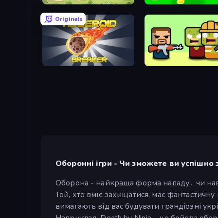
Tower vs Goblins
Bed Wars
Originals
Asteroid Breaker
Zombie Horde: Build & Su
Оборонні ігри - Чи зможете ви успішно 
Оборона - найкраща форма нападу... чи нав
Той, хто вміє захищатися, має фантастичну 
вимагають від вас будувати грандіозні укр