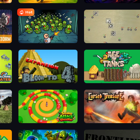
TimeWarriors
Reckon Days
Hot
Base Defence
Desktop Tower Defense
Bloons Tower Defense 4 Expansion
Age of Tanks Warriors: TD War
Snake Attack Shooter
Cursed Treasure