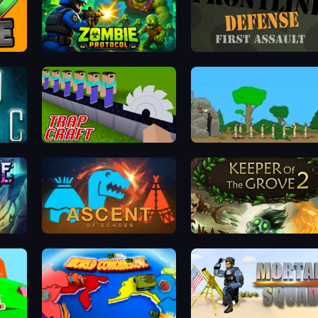
Zombie Protocol
Frontline Defense
Trap Craft
Age Of War
Ascent of Echoes
Keeper of the Grove 2