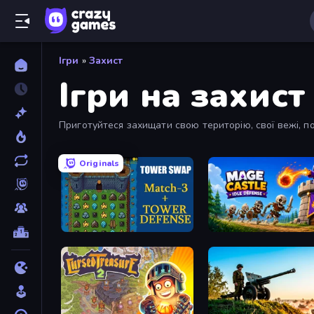
Ігри
»
Захист
Ігри на захист
Приготуйтеся захищати свою територію, свої вежі, п
Originals
Tower Swap
Mage Castle Idle Defens