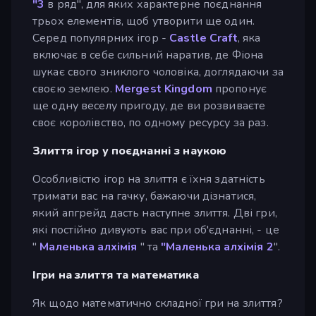
"3
в ряд", для яких характерне поєднання
трьох елементів, щоб утворити ще один.
Серед популярних ігор -
Castle Craft
, яка
включає в себе сильний наратив, де Фіона
шукає свого зниклого чоловіка, доглядаючи за
своєю землею.
Mergest Kingdom
пропонує
ще одну веселу пригоду, де ви розвиваєте
своє королівство, по одному ресурсу за раз.
Злиття ігор у поєднанні з наукою
Особливістю ігор на злиття є їхня здатність
тримати вас на гачку, бажаючи дізнатися,
який апгрейд дасть наступне злиття. Дві гри,
які постійно дивують вас при об'єднанні, - це
"
Маленька алхімія
" та
"Маленька алхімія 2
".
Ігри на злиття та математика
Як щодо математично складної гри на злиття?