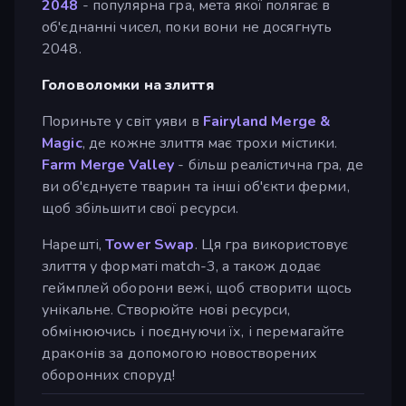
2048
- популярна гра, мета якої полягає в
об'єднанні чисел, поки вони не досягнуть
2048.
Головоломки на злиття
Пориньте у світ уяви в
Fairyland Merge &
Magic
, де кожне злиття має трохи містики.
Farm Merge Valley
- більш реалістична гра, де
ви об'єднуєте тварин та інші об'єкти ферми,
щоб збільшити свої ресурси.
Нарешті,
Tower Swap
. Ця гра використовує
злиття у форматі match-3, а також додає
геймплей оборони вежі, щоб створити щось
унікальне. Створюйте нові ресурси,
обмінюючись і поєднуючи їх, і перемагайте
драконів за допомогою новостворених
оборонних споруд!