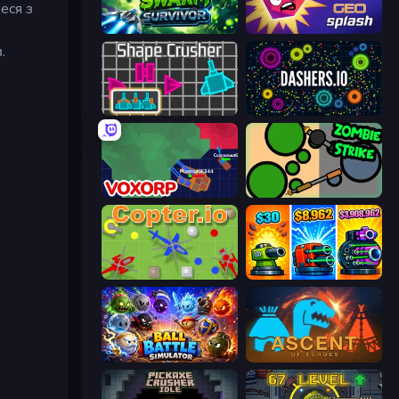
еся з
Swarm Survivor
GEOsplash
.
Shape Crusher
Dashers.io
Voxorp
ZombieStrike
Copter.io
Pumpkin Defense: Merge Cannon
Ball Battle Simulator
Ascent of Echoes