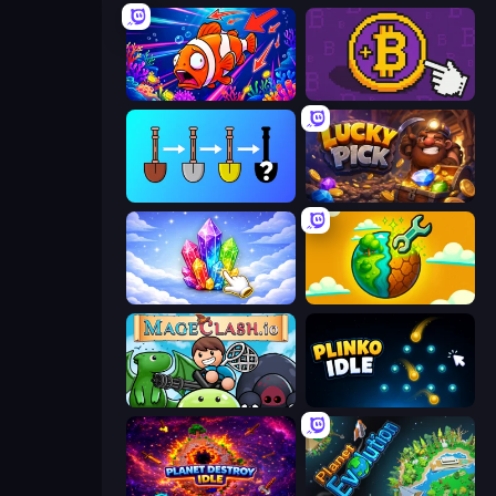
Fish Catch Idle
Money Maker
Merge Tools - Merge and Dig
Lucky Pick
Crystalia Idle Clicker
Land Explorers: Merge & Build
Mageclash.io
Plinko Idle