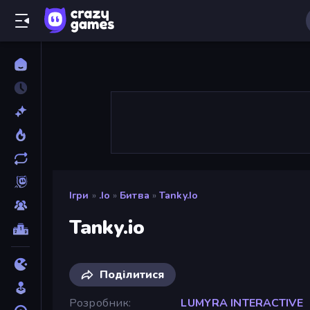
Ігри
»
.io
»
Битва
»
Tanky.io
Tanky.io
Поділитися
Розробник
LUMYRA INTERACTIVE