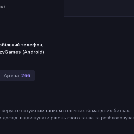
ів
)
обільний телефон,
zyGames (Android)
Арена
266
и керуєте потужним танком в епічних командних битвах.
досвід, підвищувати рівень свого танка та розблоковува