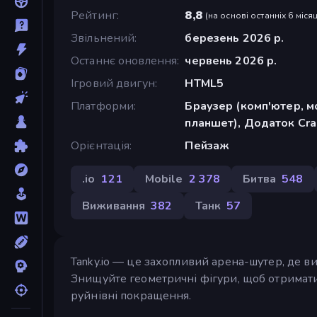
Рейтинг
8,8
(
на основі останніх 6 місяц
Звільнений
березень 2026 р.
Останнє оновлення
червень 2026 р.
Ігровий двигун
HTML5
Платформи
Браузер (комп'ютер, м
планшет), Додаток Cra
Орієнтація
Пейзаж
.io
121
Mobile
2 378
Битва
548
Виживання
382
Танк
57
Tanky.io — це захопливий арена-шутер, де в
Знищуйте геометричні фігури, щоб отримати 
руйнівні покращення.