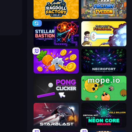
Ragdoll Factory Idle
Leek Factory Tycoon
Stellar Bastion
Legend Of Fireball
Farm Ring Idle
Necrofort
Pong Clicker
Mope.io
StarBlast
Neon Core Breaker