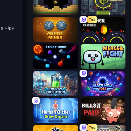
Pickaxe Crusher Idle
Tank Evolution
Top
в міру
Merge Miner
Crusher Clicker
Sticky Orbit
Merge & Fight
Energy Evolution
Black Hole Idle
Human Clicker: Grow Organs
Bills Must Be Paid
Top