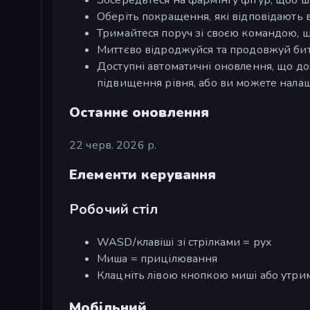
Оберіть покращення, які відповідають 
Тримайтеся поруч зі своєю командою,
Миттєво відроджуйся та продовжуй би
Доступні автоматичні оновлення, що д
підвищення рівня, або ви можете налашт
Останнє оновлення
22 черв. 2026 р.
Елементи керування
Робочий стіл
WASD/клавіші зі стрілками = рух
Миша = прицілювання
Клацніть лівою кнопкою миші або утри
Мобільний