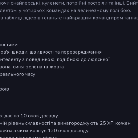
ючи снайперські, кулемети, потрійні постріли та інші. Бийт
лектом, у чотирьох командах на величезному полі бою.
 в таблиці лідерів і станьте найкращим командиром танків
бностями
в'я, шкоди, швидкості та перезаряджання
інтелекту з поведінкою, подібною до людської
она, синя, зелена та жовта
 реального часу
роїв
х дає по 10 очок досвіду.
ій рівень складності та винагороджують 25 XP кожен
 кожна з яких коштує 130 очок досвіду.
швидко підвищити рівень