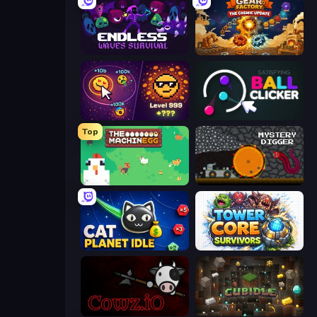
Endless Waves Survival
Gear Factory
Dominate All Shapes
Satisfying Ball Clicker
Top
The MachinEGG
Mystery Digger
Cat Planet Idle
Tower Core Survivors
cowz.io
Cubidle