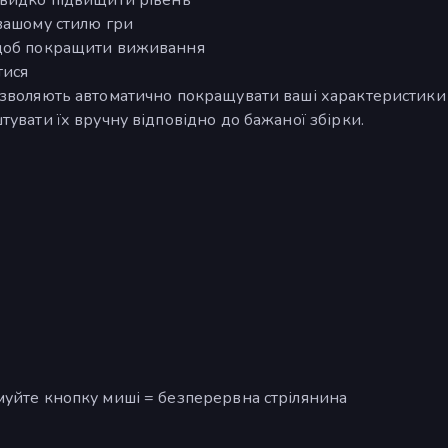
вашому стилю гри
 щоб покращити виживання
тися
озволяють автоматично покращувати ваші характеристики 
увати їх вручну відповідно до бажаної збірки.
муйте кнопку миші = безперервна стрілянина