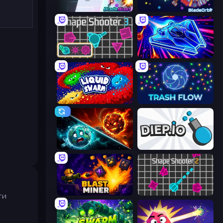
BladeBlast.io
BladeOrbit.io
Shape Shooter 3
Stellar Swarm
Liquid Swarm
Trash Flow
PlanetCrush 2
Diep.io
Blast Miner
Shape Shooter 2
ти