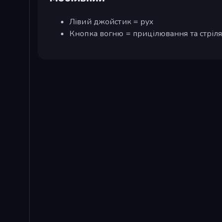
Лівий джойстик = рух
Кнопка вогню = прицілювання та стріл