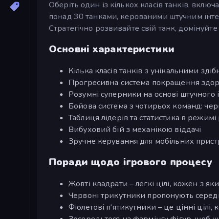
Оберіть один із кількох класів танків, включа
понад 30 танками, керованими штучним інте
Стратегічно розвивайте свій танк, домінуйте
Основні характеристики
Кілька класів танків з унікальними зді
Прогресивна система покращення здоро
Розумні суперники на основі штучного 
Бойова система з чотирьох команд: черв
Таблиця лідерів та статистика в режимі
Вибуховий бій з механікою віддачі
Зручне керування для мобільних прист
Поради щодо ігрового процесу
Жовті квадрати – легкі цілі, кожен з яки
Червоні трикутники пропонують середн
Фіолетові п'ятикутники – це цінні цілі,
Зосередьтеся на фармінгу фігур, щоб 