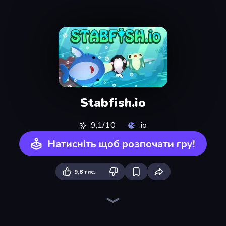
Stabfish.io
9,1/10
.io
Натисніть щоб розпочати гру!
9,8 тис.