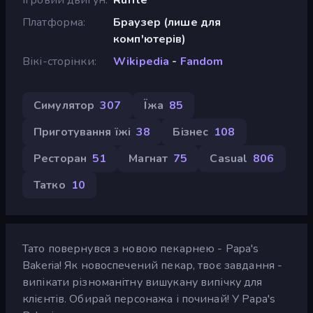
Платформа
Браузер (лише для
комп'ютерів)
Вікі-сторінки
Wikipedia
-
Fandom
Симулятор
307
Їжа
85
Приготування їжі
38
Бізнес
108
Ресторан
51
Магнат
75
Casual
806
Татко
10
Тато повернувся з новою пекарнею - Papa's
Bakeria! Як новоспечений пекар, твоє завдання -
випікати різноманітну вишукану випічку для
клієнтів. Обирай персонажа і починай! У Papa's