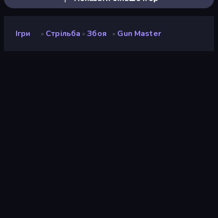
Ігри
Стрільба
Збоя
Gun Master
»
»
»
Gun Master
Розробник
BPTop
Рейтинг
8,5
(
на основі останніх 6 місяців
)
Звільнений
жовтень 2019 р.
Ігровий двигун
HTML5
Платформи
Браузер (комп'ютер, мобільний
телефон, планшет), Додаток
CrazyGames (iOS, Android), App
Store (iOS, Android)
Орієнтація
Портрет