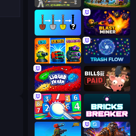
Ragdoll Archers
Mage Castle Idle Defense
Merge Tools - Merge and Dig
Blast Miner
Pumpkin Defense: Merge Cannon
Trash Flow
Liquid Swarm
Bills Must Be Paid
Entropy
Bricks Breaker