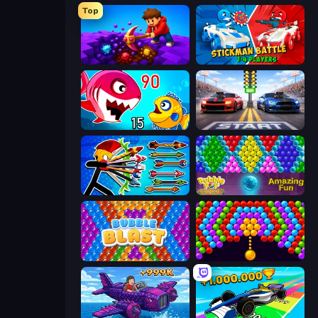
Top
Obby: Dig Down
Stickman battle 1-4 Players
Fish Eat Getting Big
Street Racer 2
Archer Ragdoll Masters
Bubble Pop Legend
Bubble Blast
Bubble Story