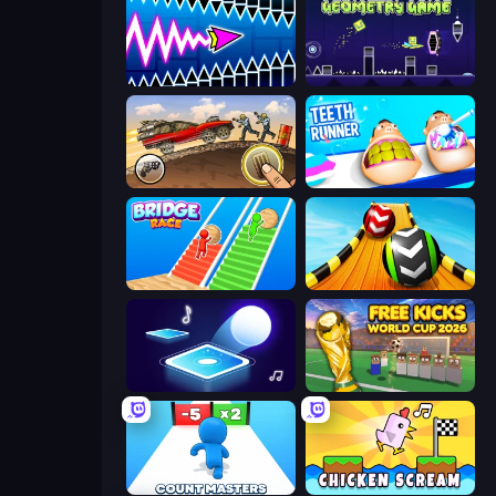
Wave Dash: Geometry Arrow
Geometry Game
Earn to Die: Zombie Ride
Teeth Runner
Bridge Race
Sky Balls 3D
Tile Jumper 3D
Free Kicks World Cup 2026
Count Masters: Stickman Games
Chicken Scream