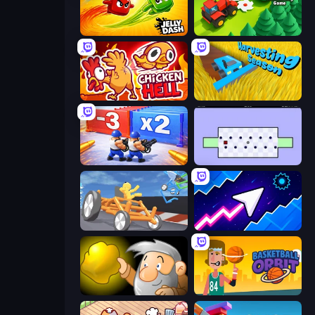
Jelly Dash
Lumber Harvest: Tree Cutting Game
Chicken Hell
Harvesting Season
Battle Brigade
World's Hardest Game
Draw Crash Race
Space Waves
Gold Miner
Basketball Orbit