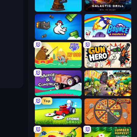
Furry Road
Galactic Drill
Honk
Bouncemasters
Fish Orbit
Gun Hero: Cat Survival
Merge & Construct
Zombies 4 Weapon Merge
Top
Stone Grass: Mowing Simulator
Ring Restaurant