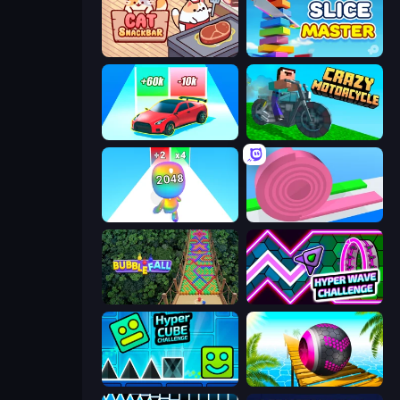
Cat Snack Bar
Slice Master
Upgrade the Supercar 3D
Crazy Motorcycle
Man Runner 2048
Layers Roll
Bubble Fall
Hyper Wave Challenge
Hyper Cube Challenge
Rolling Balls Sea Race