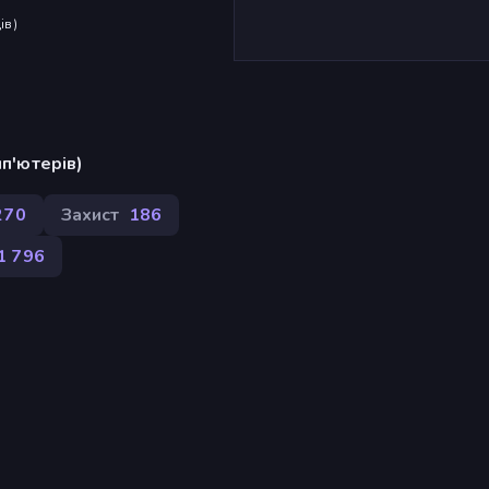
ів
)
п'ютерів)
270
Захист
186
1 796