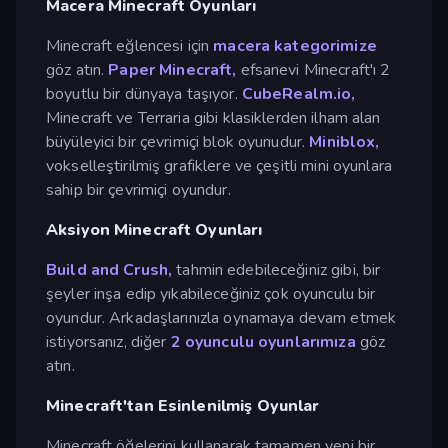
Macera Minecraft Oyunları
Minecraft eğlencesi için
macera kategorimize
göz atın.
Paper Minecraft,
efsanevi Minecraft'ı 2
boyutlu bir dünyaya taşıyor.
CubeRealm.io,
Minecraft ve Terraria gibi klasiklerden ilham alan
büyüleyici bir çevrimiçi blok oyunudur.
Miniblox,
vokselleştirilmiş grafiklere ve çeşitli mini oyunlara
sahip bir çevrimiçi oyundur.
Aksiyon Minecraft Oyunları
Build and Crush,
tahmin edebileceğiniz gibi, bir
şeyler inşa edip yıkabileceğiniz çok oyunculu bir
oyundur. Arkadaşlarınızla oynamaya devam etmek
istiyorsanız, diğer
2 oyunculu oyunlarımıza
göz
atın.
Minecraft'tan Esinlenilmiş Oyunlar
Minecraft öğelerini kullanarak tamamen yeni bir