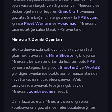
oyun yaratan birçok yenilikçi oyun var. Minecraft ve
clicker öğelerini birleştiren
GrindCraft
oyununa
göz atın. Sizi bağımlı hale getirecek iki
FPS oyunu
için ise
Pixel Warfare
ve
Voxiom.io
, Minecraft
tarzı estetiğe sahip klasik FPS oyunlarıdır.
Minecraft Zombi Oyunları
Bloklu dünyanızda çok oyunculu aksiyonun tadını
çıkarmak istiyorsanız,
Mine Shooter
gibi oyunlar
Minecraft benzeri bir ortamda hızlı tempolu
FPS
oynama isteğinizi karşılıyor.
ShooterZ
ve
WorldZ
gibi diğer oyunlar ise bloklu zombi manzaralarında
hayatta kalma mücadelesi içeriyor. Web
tarayıcınızda oynayabileceğiniz çok sayıda
Minecraft
zombi oyunu
mevcut.
Daha fazla ücretsiz Minecraft oyunu için oyun
koleksiyonuna göz atın ve neler bulabileceğinize