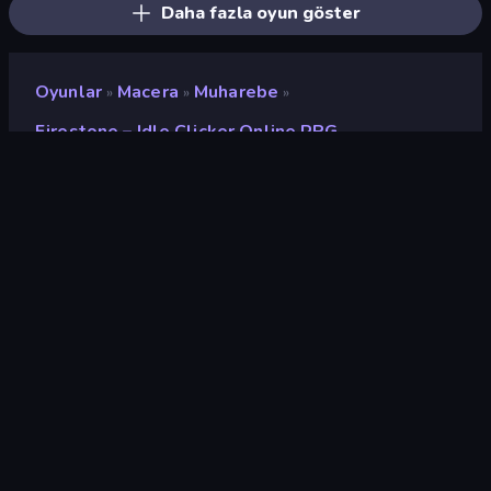
Daha fazla oyun göster
Oyunlar
Macera
Muharebe
»
»
»
Firestone – Idle Clicker Online RPG
Firestone – Idle Clicker
Online RPG
Geliştirici
Holyday Studios
Değerlendirme
8,6
(
son 6 aya göre
)
Piyasaya sürülmüş
Nisan 2024
Son güncelleme
Ağustos 2026
Oyun motoru
Unity 6
Platformlar
Tarayıcı (masaüstü, mobil,
tablet), App Store (iOS,