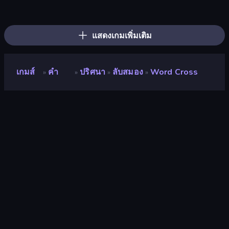
Words of Wonders
Wordmeister
Card Solitaire: Word Game
Crocword
What's The Difference?
Daily Word Search
Wording
Word Wipe
Word Finder
Wordling
Associations - Word Connect
Wordler
Crossword
Piles of Mahjong
Kitty Scramble: Word Stacks
Word Duel
Arrow Escape
Color Water Sort 3D
แสดงเกมเพิ่มเติม
เกมส์
คำ
ปริศนา
ลับสมอง
Word Cross
»
»
»
»
Word Cross
นักพัฒนา
Anna Inc
คะแนน
9.1
(
อ้างอิงจากข้อมูล 6 เดือนที่ผ่านมา
)
ปล่อยแล้ว
มีนาคม 2569
เอ็นจิ้นเกม
Unity 6
แพลตฟอร์ม
เบราว์เซอร์ (เดสก์ท็อป มือถือ แท็บเล็ต),
แอป CrazyGames (Android), App
Store (iOS, Android)