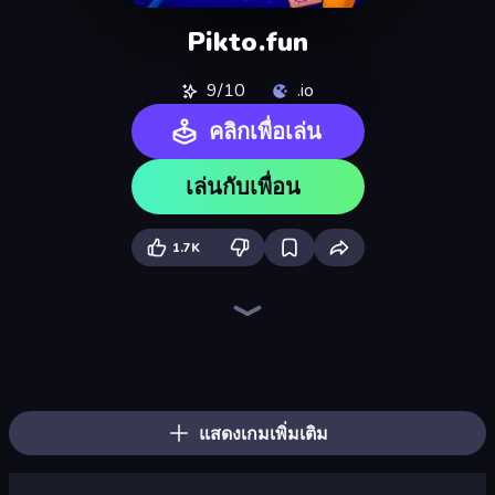
Pikto.fun
9/10
.io
คลิกเพื่อเล่น
เล่นกับเพื่อน
1.7K
WorldGuessr Free GeoGuessr
Trivia
Guess Their Answer
Bloxd.io
Guess Who Online
Logo Quiz: Game World Trivia
MemeBattle: What's That Meme?
Hangman
Typing Rush
SongPop GO
Emoji Guess Master!
Millionaire Quiz
Trivia Crack
LetterClash
Brain Teaser
Paint the Flag
The Idiot Test
Stupidity Test
แสดงเกมเพิ่มเติม