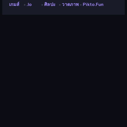
เกมส์
.io
ศิลปะ
วาดภาพ
Pikto.fun
»
»
»
»
Pikto.fun
นักพัฒนา
Solarweb
คะแนน
9.0
(
อ้างอิงจากข้อมูล 6 เดือนที่ผ่านมา
)
ปล่อยแล้ว
พฤษภาคม 2569
อัพเดทล่าสุด
พฤษภาคม 2569
เอ็นจิ้นเกม
Externally hosted (iframe)
แพลตฟอร์ม
เบราว์เซอร์ (เดสก์ท็อป มือถือ แท็บเล็ต),
แอป CrazyGames (iOS, Android)
ปฐมนิเทศ
ภาพเหมือน
.io
89
Mobile
2,357
Relaxing
242
เล่นกับเพื่อน
120
วาดภาพ
29