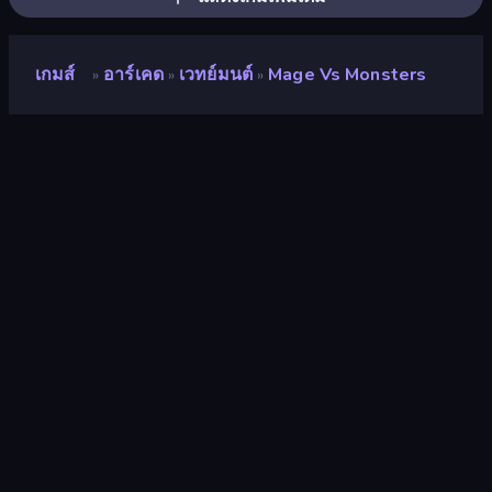
เกมส์
อาร์เคด
เวทย์มนต์
Mage Vs Monsters
»
»
»
Mage vs Monsters
นักพัฒนา
MYN Games
คะแนน
8.6
(
อ้างอิงจากข้อมูล 6 เดือนที่ผ่านมา
)
ปล่อยแล้ว
สิงหาคม 2567
เอ็นจิ้นเกม
Unity 2022
แพลตฟอร์ม
เบราว์เซอร์ (เดสก์ท็อป มือถือ แท็บเล็ต),
แอป CrazyGames (Android)
ปฐมนิเทศ
ภูมิประเทศ
อาร์เคด
526
Mobile
2,352
การรบ
380