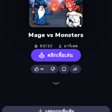
Mage vs Monsters
8.6/10
อาร์เคด
คลิกเพื่อเล่น
43
Ragdoll Archers
Mage Castle Idle Defense
Furry Road
Pumpkin Defense: Merge Cannon
Merge Tools - Merge and Dig
Zombies 4 Weapon Merge
Money Ping Pong
Pew Pew Dose
Animal DNA Run
Dalgona Candy Honeycomb Cookie
Obby vs Brainrot
Merge & Dig!
Bridge Race
Man Runner 2048
Bubble Blast
Obby: +1 Click Wall Breaker
Obby: Gym Simulator, Escape
Obby Fish Challenge: Ride
แสดงเกมเพิ่มเติม