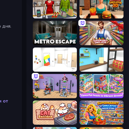
Shop Master 3D
Burger Restaurant Simulator 3D
 дня.
Metro Escape
Supermarket Simulator: Store Manager
Mirror Room Escape
Game Cafe Escape
Gym Simulator 2024
Mom's Diary 2
и от
Cat Snack Bar
Supermarket Simulator: Dream Store