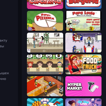
Papas Cupcakeria
Papa's Burgeria
Papa's Pizzeria
Papa Louie: When Pizzas Attack
акту
 вы
The Waitress
Diner Dash
лышек
Sushi Go Round
Food Truck Chef™: A Fun Cooking Game
очно
Cinema Panic 2
Hypermarket 3D