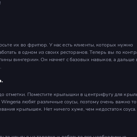
!
ьте их во фритюр. У нас есть клиенты, которых нужно
аботать в одном из своих ресторанов. Теперь вы по контр
ины вингерии». Он начнет с базовых навыков, а дальше
.
.
до отметки. Поместите крылышки в центрифугу для кры
 Wingeria любят различные соусы, поэтому очень важно т
вания крылышек. Нет ничего хуже, чем недостаток соуса.
вьте крылья на тарелке и добавьте все необходимые