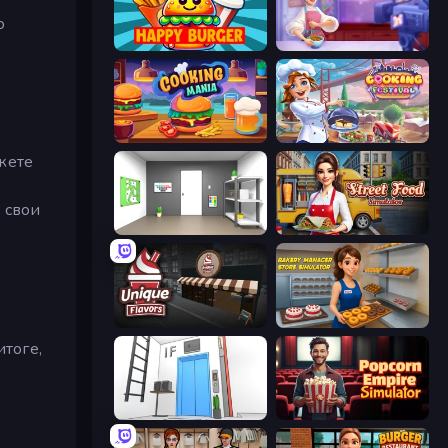
о
Happy Burger
Cooking Live
Cooking Mania
Cooking Festival
жете
 свои
Paint Room Escape
Street Food Simulator
Unique Flavors
Bakery Manager: Store Simulator
тоге,
Elevator Room Escape
Popcorn Empire Simulator