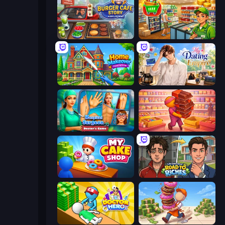
Burger Cafe Story ASMR Cooking
Supermarket Simulator: Desert
Home Makeover Cleaning Game
My Dating Empire
Hospital Surgeon: Doctor's Game
Candy Packing Store
My Cake Shop
Life Simulator: Road to Riches
Doctor Hero
Donut Place