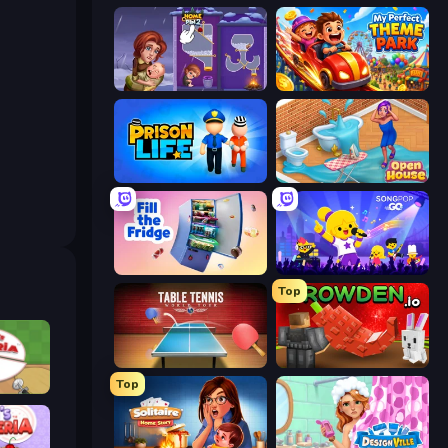
Home Pin 2
My Perfect Theme Park
Prison Life
Open House
Fill The Fridge
SongPop GO
Top
Table Tennis World Tour
Grow A Garden | Growden.io
Top
ria