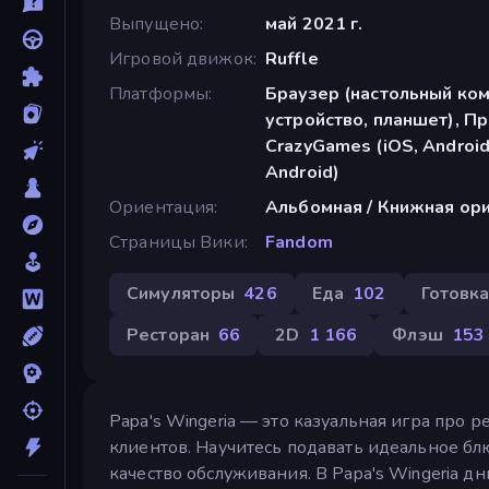
Выпущено
май 2021 г.
Игровой движок
Ruffle
Платформы
Браузер (настольный ко
устройство, планшет), П
CrazyGames (iOS, Android
Android)
Ориентация
Альбомная / Книжная ор
Страницы Вики
Fandom
Симуляторы
426
Еда
102
Готовк
Ресторан
66
2D
1 166
Флэш
153
Papa's Wingeria — это казуальная игра про 
клиентов. Научитесь подавать идеальное б
качество обслуживания. В Papa's Wingeria д