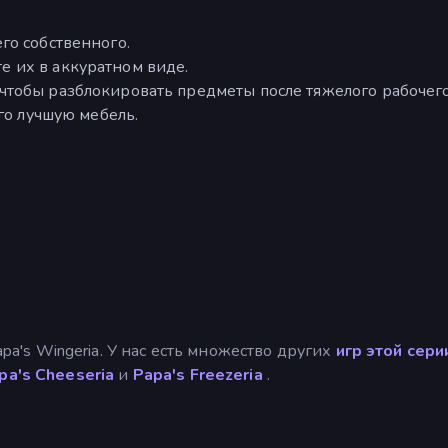
го собственного.
 их в аккуратном виде.
тобы разблокировать предметы после тяжелого рабочего
его лучшую мебель.
apa's Wingeria. У нас есть множество других
игр этой сери
pa's Cheeseria
и
Papa's Freezeria
.