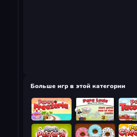
Больше игр в этой категории
Papa's Freezeria
Papa Louie: When Pizzas Attack
Papa's T