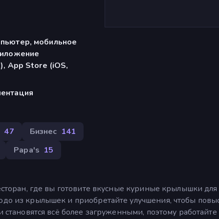
мпьютер, мобильное
риложение
), App Store (iOS,
иентация
а
47
Бизнес
141
Papa's
15
ресторан, где вы готовите вкусные куриные крылышки для
людо из крылышек и приобретайте улучшения, чтобы повы
ни становятся всё более загруженными, поэтому работайте