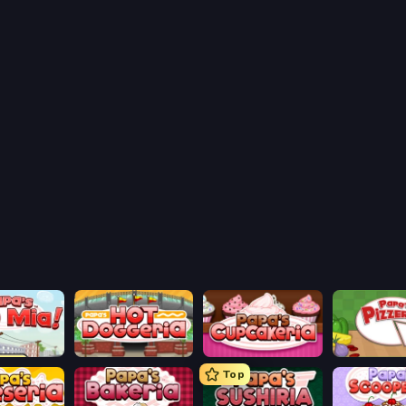
aco Mia
Papa's Hot Doggeria
Papas Cupcakeria
Papa's Pizze
Top