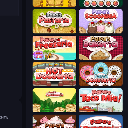
Papa's Cheeseria
Papa's Sushiria
Papa's Pastaria
Papa's Scooperia
Papa's Freezeria
Papa's Bakeria
Papa's Hot Doggeria
Papa's Donuteria
Papa's Pancakeria
Papa's Taco Mia
сить