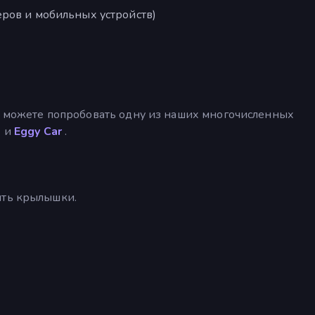
ров и мобильных устройств)
вы можете попробовать одну из наших многочисленных
s
и
Eggy Car
.
ить крылышки.