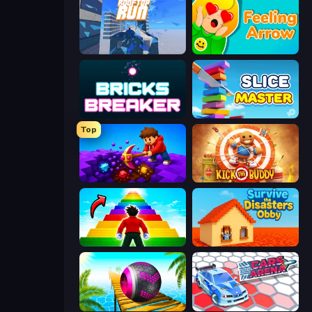
Rooftop Run
Feeling Arrow
Bricks Breaker
Slice Master
Top
Obby: Dig Down
Kick the Buddy
Obby Highest Jump Ever
Survive the Disasters: Obby
Rolling Balls Sea Race
Cars Arena