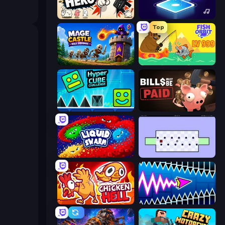
Gun Hero: Cat Survival
Tile Jumper 3D
Top
Mage Castle Idle Defense
Fish Orbit
Hyper Cube Challenge
Bills Must Be Paid
Liquid Swarm
World's Hardest Game
Chicken Hell
Wave Dash: Geometry Arrow