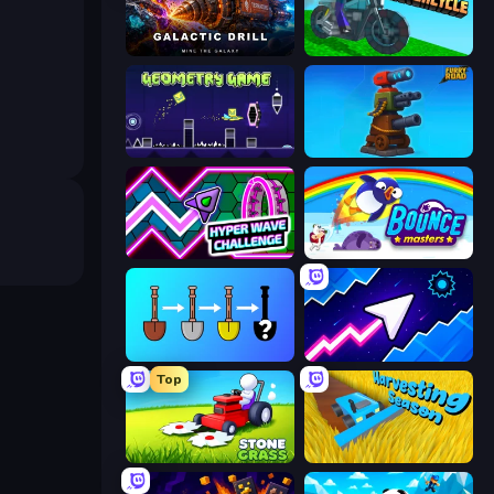
Galactic Drill
Crazy Motorcycle
Geometry Game
Furry Road
Hyper Wave Challenge
Bouncemasters
Merge Tools - Merge and Dig
Space Waves
Top
Stone Grass: Mowing Simulator
Harvesting Season