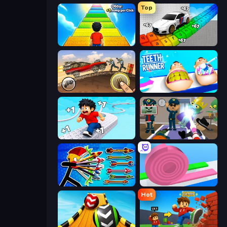
Top
Obby: +1 Jump per Click
Obby: Supercar Race on Keyboard
Earn to Die: Zombie Ride
Teeth Runner
Speed per Click: Obby
Find The Alien
Archer Ragdoll Masters
Layers Roll
Hot