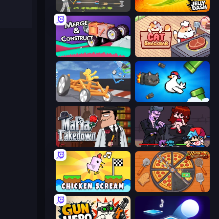
Ragdoll Archers
Jelly Dash
Merge & Construct
Cat Snack Bar
Draw Crash Race
Honk
Mafia Takedown
Friday Night Funkin'
Chicken Scream
Ring Restaurant