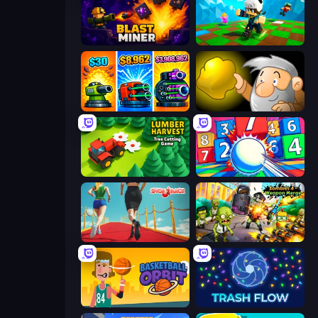
Blast Miner
Robby: Many Games
Pumpkin Defense: Merge Cannon
Gold Miner
Lumber Harvest: Tree Cutting Game
Entropy
Shoe Race
Zombies 4 Weapon Merge
Basketball Orbit
Trash Flow