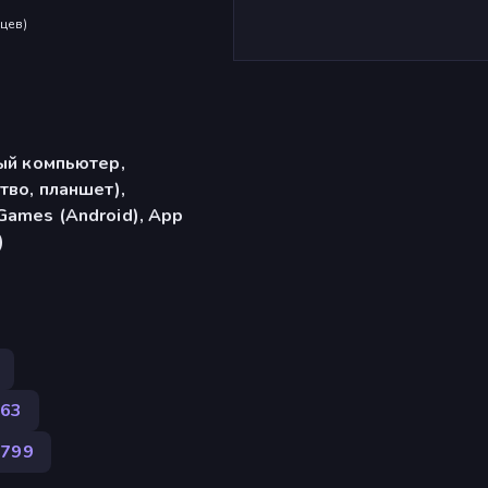
яцев
)
ый компьютер,
тво, планшет),
ames (Android), App
)
63
 799