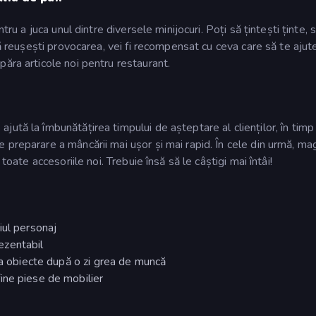
ru a juca unul dintre diversele minijocuri. Poți să țintești ținte, s
ă reușești provocarea, vei fi recompensat cu ceva care să te ajute 
ăra articole noi pentru restaurant.
ută la îmbunătățirea timpului de așteptare al clienților, în timp
preparare a mâncării mai ușor și mai rapid. În cele din urmă, ma
toate accesoriile noi. Trebuie însă să le câștigi mai întâi!
iul personaj
rezentabil
ca obiecte după o zi grea de muncă
ine piese de mobilier