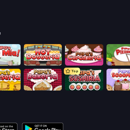
e
aco Mia
Papa's Hot Doggeria
Papas Cupcakeria
Papa's Pizze
Top
heeseria
Papa's Bakeria
Papa's Sushiria
Papa's Scoo