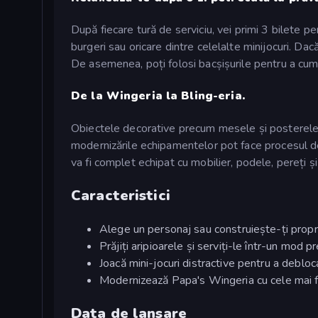
După fiecare tură de serviciu, vei primi 3 bilete pent
burgeri sau oricare dintre celelalte minijocuri. Dac
De asemenea, poți folosi bacșișurile pentru a cump
De la Wingeria la Bling-eria.
Obiectele decorative precum mesele și posterele aj
modernizările echipamentelor pot face procesul de 
va fi complet echipat cu mobilier, podele, pereți și 
Caracteristici
Alege un personaj sau construiește-ți propr
Prăjiți aripioarele și serviți-le într-un mod p
Joacă mini-jocuri distractive pentru a deblo
Modernizează Papa's Wingeria cu cele mai f
Data de lansare