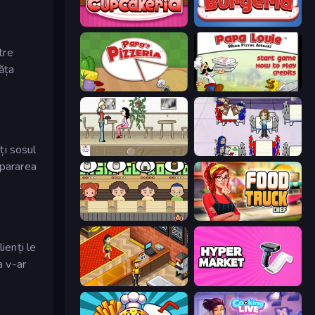
Papas Cupcakeria
Papa's Burgeria
tre
văța
Papa's Pizzeria
Papa Louie: When Pizzas Attack
ți sosul
The Waitress
Diner Dash
epararea
Sushi Go Round
Food Truck Chef™: A Fun Cooking Game
ienți le
a v-ar
Cinema Panic 2
Hypermarket 3D