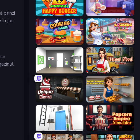
ă prinzi
Happy Burger
Cooking Live
în joc.
Cooking Mania
Cooking Festival
 ce
gazinul
Paint Room Escape
Street Food Simulator
Unique Flavors
Bakery Manager: Store Simulator
Elevator Room Escape
Popcorn Empire Simulator