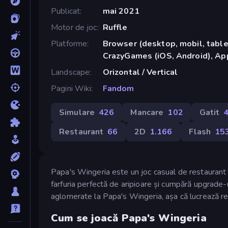
Publicat
mai 2021
Motor de joc
Ruffle
Platforme
Browser (desktop, mobil, tablet
CrazyGames (iOS, Android), App
Landscape
Orizontal / Vertical
Pagini Wiki
Fandom
Simulare
426
Mancare
102
Gatit
Restaurant
66
2D
1.166
Flash
15
Papa's Wingeria este un joc casual de restaurant în
farfuria perfectă de aripioare și cumpără upgrade-ur
aglomerate la Papa's Wingeria, așa că lucrează re
Cum se joacă Papa's Wingeria