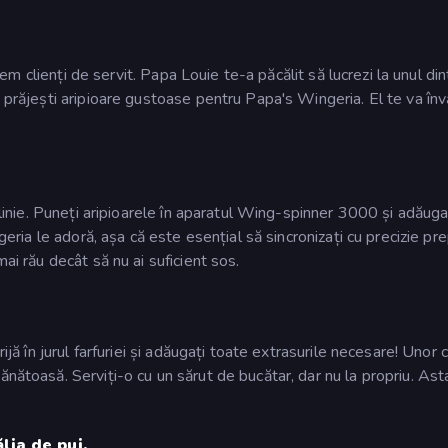
Avem clienți de servit. Papa Louie te-a păcălit să lucrezi la unul din
ă prăjești aripioare gustoase pentru Papa's Wingeria. El te va în
a linie. Puneți aripioarele în aparatul Wing-spinner 3000 și adăuga
ngeria le adoră, așa că este esențial să sincronizați cu precizie pr
ai rău decât să nu ai suficient sos.
ijă în jurul farfuriei și adăugați toate extrasurile necesare! Unor cl
ănătoasă. Serviți-o cu un sărut de bucătar, dar nu la propriu. Ast
lia de pui.