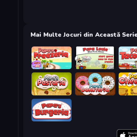
Mai Multe Jocuri din Această Seri
Papa's Freezeria
Papa Louie: When Pizzas Attack
Papa's T
Papa's Pastaria
Papa's Donuteria
Papa's C
Papa's Burgeria