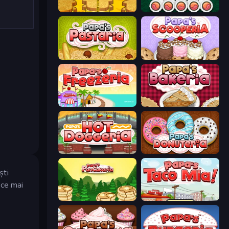
Papa's Cheeseria
Papa's Sushiria
Papa's Pastaria
Papa's Scooperia
Papa's Freezeria
Papa's Bakeria
Papa's Hot Doggeria
Papa's Donuteria
ști
 ce mai
Papa's Pancakeria
Papa's Taco Mia