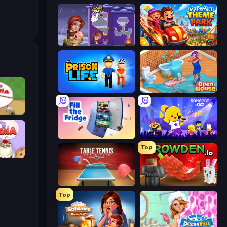
Home Pin 2
My Perfect Theme Park
Prison Life
Open House
ria
Fill The Fridge
SongPop GO
Top
peria
Table Tennis World Tour
Grow A Garden | Growden.io
Top