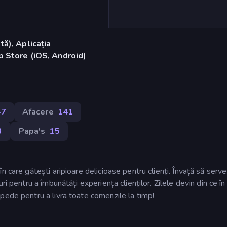
ă), Aplicația
 Store (iOS, Android)
47
Afacere
141
3
Papa's
15
 care gătești aripioare delicioase pentru clienți. Învață să serve
i pentru a îmbunătăți experiența clienților. Zilele devin din ce în
pede pentru a livra toate comenzile la timp!