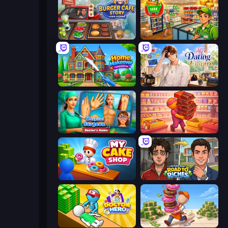
Burger Cafe Story ASMR Cooking
Supermarket Simulator: Desert
Home Makeover Cleaning Game
My Dating Empire
Hospital Surgeon: Doctor's Game
Candy Packing Store
My Cake Shop
Life Simulator: Road to Riches
Doctor Hero
Donut Place