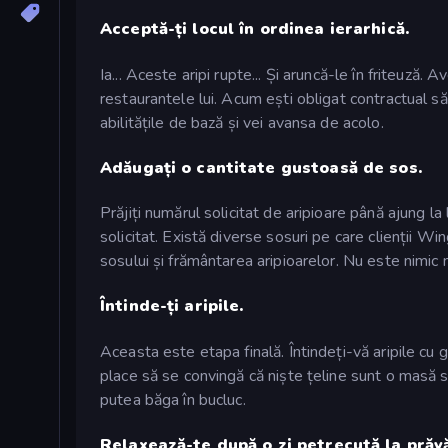
Acceptă-ți locul în ordinea ierarhică.
Ia... Aceste aripi rupte... Și aruncă-le în friteuză. 
restaurantele lui. Acum ești obligat contractual s
abilitățile de bază și vei avansa de acolo.
Adăugați o cantitate gustoasă de sos.
Prăjiți numărul solicitat de aripioare până ajung l
solicitat. Există diverse sosuri pe care clienții Wi
sosului și frământarea aripioarelor. Nu este nimic m
Întinde-ți aripile.
Aceasta este etapa finală. Întindeți-vă aripile cu gr
place să se convingă că niște țeline sunt o masă s
putea băga în bucluc.
Relaxează-te după o zi petrecută la prăvă