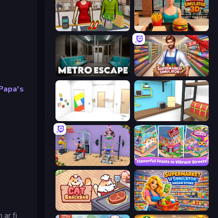
Shop Master 3D
Burger Restaurant Simulator 3D
Metro Escape
Supermarket Simulator: Store Manager
Papa's
Mirror Room Escape
Game Cafe Escape
Gym Simulator 2024
Mom's Diary 2
Cat Snack Bar
Supermarket Simulator: Dream Store
 ar fi