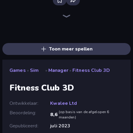
Bloxd.io
Ragdoll Archers
EvoWars.io
Piece of Cake: Merge and Bake
Veck.io
Traffic Rider
Racing Limits
Mahjongg Solitaire
Screw Out: Bolts and Nuts
Words of Wonders
Piles of Mahjong
Designville: Merge & Design
Space Waves
Miniblox
SkillWarz
Stickman Clash
Fortzone Battle Royale
Arrow Escape
Toon meer spellen
Games
Sim
Manager
Fitness Club 3D
»
»
»
Fitness Club 3D
Ontwikkelaar
Kwalee Ltd
Beoordeling
(
op basis van de afgelopen 6
8,6
maanden
)
Gepubliceerd
juli 2023