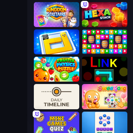
Kingdom Solitaire
Hexa Stack
Ice Slide
Tap Away Story
Fruitix: Physics Puzzle
Link
Daily Timeline
Sweetjong