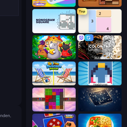
Logic Chain Master
Ball Roll
Top
Nonogram Square
Shikaku Puzzle
Rat's House - Nonogram
Color Tap: Coloring by Numbers
Spot the Difference Forever
Nonogram
Color Cube Puzzle
Sudoku Classic & Killer
inden,