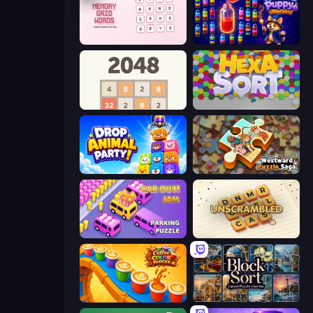
Memory Grid Words
Wizard Puppy: Magic Sort
2048
Hexa Sort
Drop Animal Party
Westward Puzzle Saga
Car OUT! Jam Parking Puzzle
Unscrambled
Coffee Color Blocks
Block Sort - Jigsaw Puzzle Journey