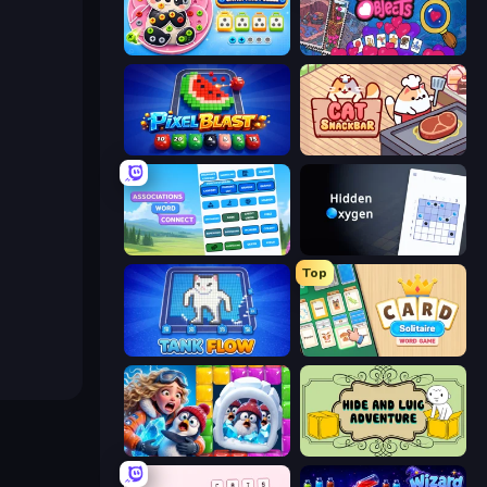
Unscrew Drop: Satisfying Puzzle
Hidden Objects
Pixel Blast
Cat Snack Bar
Associations - Word Connect
Hidden Oxygen
Top
TankFlow.io
Card Solitaire: Word Game
Captain Blast
Hide and Luig Adventure