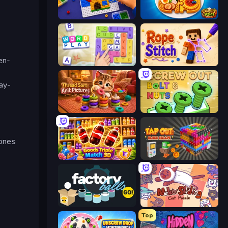
Screw Sorting
Culinary Atlas
en-
Word Play
Rope Stitch Puzzle
ay-
Thread Sort: Knit Pictures
Screw Out: Bolts and Nuts
zones
Goods Triple Match 3D
Tap Out: Block Escape
Factory Balls Go!
Neko Sliding: Cat Puzzle
Top