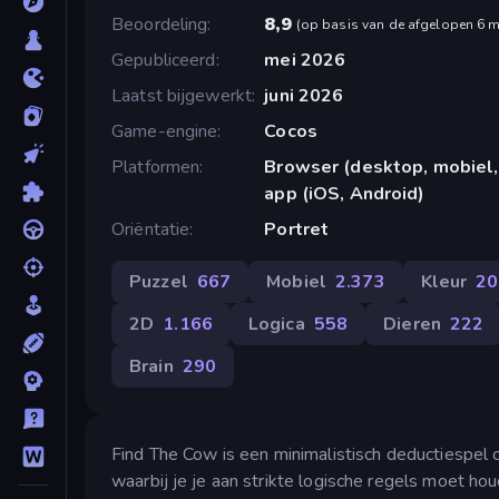
Beoordeling
8,9
(
op basis van de afgelopen 6 
Gepubliceerd
mei 2026
Laatst bijgewerkt
juni 2026
Game-engine
Cocos
Platformen
Browser (desktop, mobiel,
app (iOS, Android)
Oriëntatie
Portret
Puzzel
667
Mobiel
2.373
Kleur
20
2D
1.166
Logica
558
Dieren
222
Brain
290
Find The Cow is een minimalistisch deductiespel op
waarbij je je aan strikte logische regels moet hou