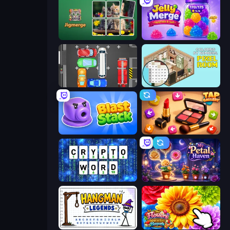
Jigmerge
Jelly Merge: Upgrade & Sell
Parking Panic
Coloring by Numbers: Pixel Room
Blast Stack
Tap Gallery
Cryptoword
My Petal Haven
Hangman Legends
The Flowers Merge and Sell Bouquets