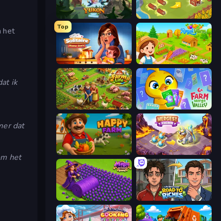
Yukon: Family Adventure
Castle Craft
Top
m het
Solitaire Home Story
Royal Farm
at ik
Farm Life
Farm Merge Valley
mer dat
Happy Farm
Mergest Kingdom
om het
Magic School
Life Simulator: Road to Riches