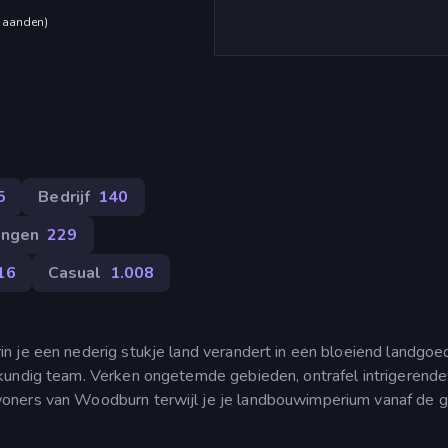
maanden
)
5
Bedrijf
140
ingen
229
16
Casual
1.008
 je een nederig stukje land verandert in een bloeiend landgoed
kkundig team. Verken ongetemde gebieden, ontrafel intrigerende
oners van Woodburn terwijl je je landbouwimperium vanaf de 