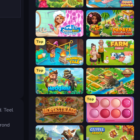
The Farmers
Open House
Designville: Merge & Design
Papaya Summer Farm
Top
Mansion Tale: Merge Secrets
Farm Family
Top
Hedgies
Empire City
Top
. Teel
Homesteads: Dream Farm
Piece of Cake: Merge and Bake
grond