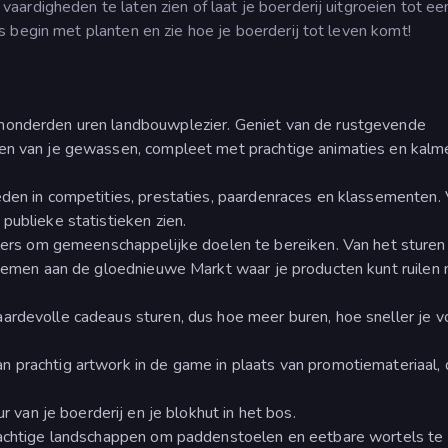
ardigheden te laten zien of laat je boerderij uitgroeien tot ee
us begin met planten en zie hoe je boerderij tot leven komt!
honderden uren landbouwplezier. Geniet van de rustgevende
sten van je gewassen, compleet met prachtige animaties en kal
eden in competities, prestaties, paardenraces en klassementen.
publieke statistieken zien.
s om gemeenschappelijke doelen te bereiken. Van het sturen
elnemen aan de gloednieuwe Markt waar je producten kunt ruilen
ardevolle cadeaus sturen, dus hoe meer buren, hoe sneller je v
 prachtig artwork in de game in plaats van promotiemateriaal,
ur van je boerderij en je blokhut in het bos.
erachtige landschappen om paddenstoelen en eetbare wortels te