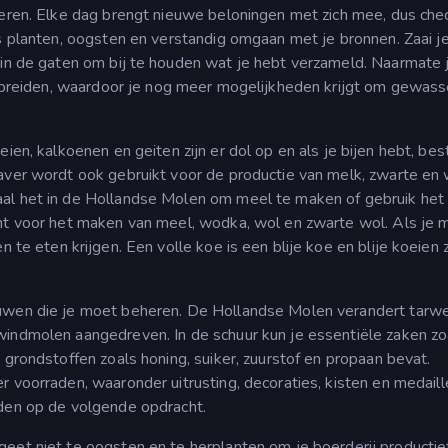
oeren. Elke dag brengt nieuwe beloningen met zich mee, dus chec
is planten, oogsten en verstandig omgaan met je bronnen. Zaai j
n in de gaten om bij te houden wat je hebt verzameld. Naarmate 
 te breiden, waardoor je nog meer mogelijkheden krijgt om gewass
ien, kalkoenen en geiten zijn er dol op en als je bijen hebt, bes
aver wordt ook gebruikt voor de productie van melk, zwarte en 
al het in de Hollandse Molen om meel te maken of gebruik het
ënt voor het maken van meel, wodka, wol en zwarte wol. Als je 
n te eten krijgen. Een volle koe is een blije koe en blije koeien
bouwen die je moet beheren. De Hollandse Molen verandert tarwe
windmolen aangedreven. In de schuur kun je essentiële zaken zo
 grondstoffen zoals honing, suiker, zuurstof en propaan bevat.
r voorraden, waaronder uitrusting, decoraties, kisten en medaill
iden op de volgende opdracht.
geet niet te oogsten en te herplanten om je boerderij productie