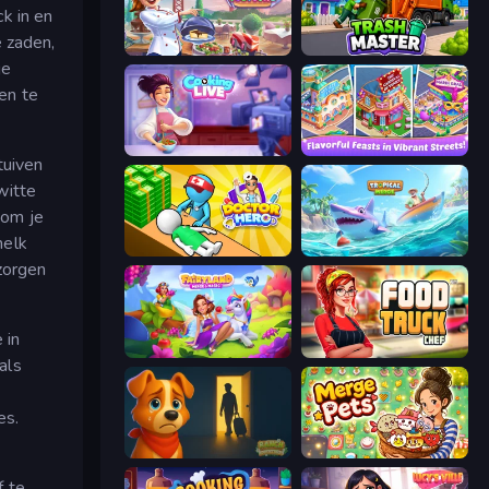
k in en
e zaden,
Cooking Festival
Trash Master
je
en te
Cooking Live
Mom's Diary 2
tuiven
witte
 om je
melk
Doctor Hero
Tropical Merge
 zorgen
 in
Fairyland Merge & Magic
Food Truck Chef™: A Fun Cooking Game
als
es.
Ranch Adventures
Merge Pets
f te