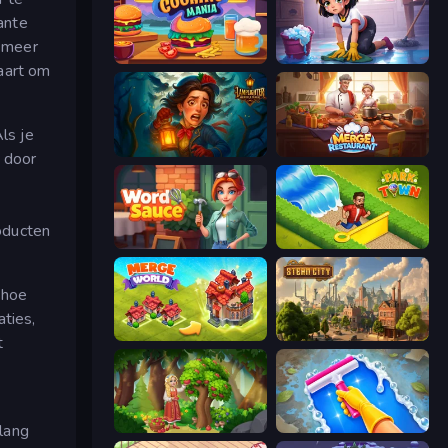
ante
e meer
Cooking Mania
Lucy’s Ville
kaart om
ls je
Lamplighter: Merge & Magic
Merge Restaurant
d door
oducten
Word Sauce
Park Town
 hoe
aties,
Merge World
Steam City
t
lang
Northern Merge
Hotel Rush: Merge Story