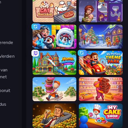
n
Cat Snack Bar
Home Pin 2
merende
Captain Blast
Snow Farm Happy New Year
 Verdien
 van
Home Makeover Cleaning Game
My Perfect Theme Park
 met
ooruit
Donut Place
Candy Packing Store
 dus
Idle Billionaire Tycoon
My Cake Shop