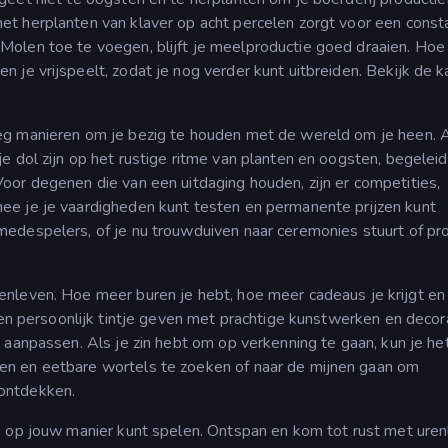
et herplanten van klaver op acht percelen zorgt voor een const
olen toe te voegen, blijft je meelproductie goed draaien. Ho
n je vrijspeelt, zodat je nog verder kunt uitbreiden. Bekijk de 
oeg manieren om je bezig te houden met de wereld om je heen. A
e dol zijn op het rustige ritme van planten en oogsten, begelei
or degenen die van een uitdaging houden, zijn er competities,
e je je vaardigheden kunt testen en permanente prijzen kunt
edespelers, of je nu trouwduiven naar ceremonies stuurt of pr
enleven. Hoe meer buren je hebt, hoe meer cadeaus je krijgt en
 een persoonlijk tintje geven met prachtige kunstwerken en decor
 aanpassen. Als je zin hebt om op verkenning te gaan, kun je he
n en eetbare wortels te zoeken of naar de mijnen gaan om
ontdekken.
s op jouw manier kunt spelen. Ontspan en kom tot rust met uren