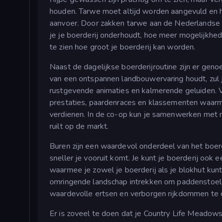
houden. Tarwe moet altijd worden aangevuld en h
aanvoer. Door zakken tarwe aan de Nederlandse M
je je boerderij onderhoudt, hoe meer mogelijkhede
te zien hoe groot je boerderij kan worden.
Naast de dagelijkse boerderijroutine zijn er gen
van een ontspannen landbouwervaring houdt, zul j
rustgevende animaties en kalmerende geluiden. Vo
prestaties, paardenraces en klassementen waarme
verdienen. In de co-op kun je samenwerken met m
ruilt op de markt.
Buren zijn een waardevol onderdeel van het boer
sneller je vooruit komt. Je kunt je boerderij ook
waarmee je zowel je boerderij als je blokhut kunt
omringende landschap intrekken om paddenstoele
waardevolle ertsen en verborgen rijkdommen te 
Er is zoveel te doen dat je Country Life Meadow