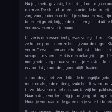
Nu je je hebt gevestigd, is het tijd om te gaan b
claim ze. De sleutel tot een bloeiende boerderij 
zorg voor je dieren en houd je schuur en magazij
boerderij groeit, krijg je de kans om je land uit
verbouwen en vee te houden.
Klaver is een essentieel gewas voor je dieren. Koe
ze het en produceren ze honing voor de oogst. Kl
veren. Tarwe is een ander hoofdbestanddeel - ma
schapen te voeren. Het is een belangrijk ingredi
nodig hebt, zorg er dan voor dat je Holstein-koeie
ervoor dat je boerderij goed blijft draaien.
Je boerderij heeft verschillende belangrijke ge
meel en als je de molen gevuld houdt, wordt de 
tarwe, klaver en meel opslaan, terwijl het pakhuis
Naarmate je vordert, krijg je toegang tot nog mee
Houd je voorraad in de gaten om je voor te bere
Rijpe gewassen zijn prachtig om te zien, maar ver