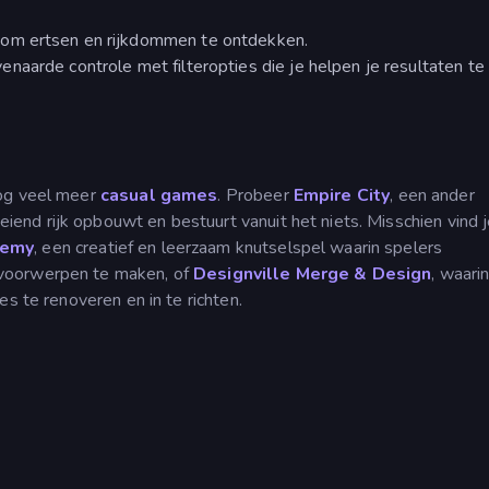
n om ertsen en rijkdommen te ontdekken.
aarde controle met filteropties die je helpen je resultaten te
nog veel meer
casual games
. Probeer
Empire City
, een ander
oeiend rijk opbouwt en bestuurt vanuit het niets. Misschien vind 
hemy
, een creatief en leerzaam knutselspel waarin spelers
voorwerpen te maken, of
Designville Merge & Design
, waari
s te renoveren en in te richten.