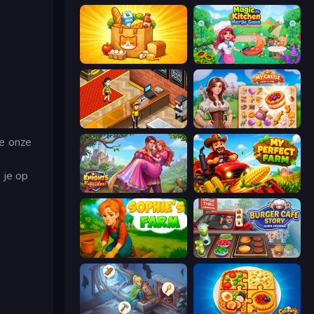
Farm Merge Market
Magic Kitchen: Merge Game
Cinema Panic 2
My Castle: Merge & Story
je onze
n je op
Knights & Brides
My Perfect Farm
Sophie's Farm
Burger Cafe Story ASMR Cooking