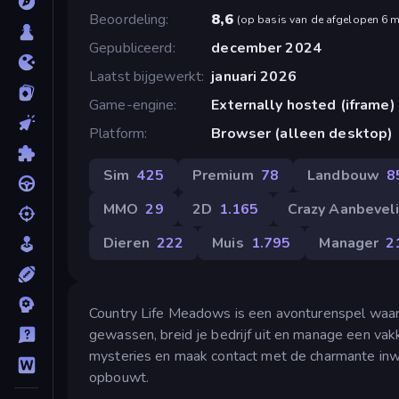
Beoordeling
8,6
(
op basis van de afgelopen 6 
Gepubliceerd
december 2024
Laatst bijgewerkt
januari 2026
Game-engine
Externally hosted (iframe)
Platform
Browser (alleen desktop)
Sim
425
Premium
78
Landbouw
8
MMO
29
2D
1.165
Crazy Aanbevel
Dieren
222
Muis
1.795
Manager
2
Country Life Meadows is een avonturenspel waarin
gewassen, breid je bedrijf uit en manage een va
mysteries en maak contact met de charmante inw
opbouwt.