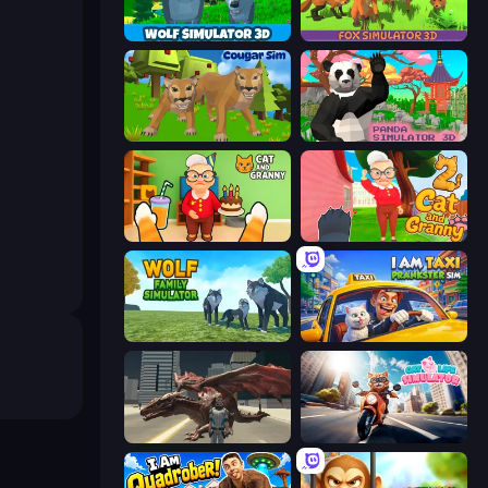
Wolf Simulator: Wild Animals 3D
Fox Simulator 3D
Cougar Simulator: Big Cats
Panda Simulator 3D
Cat and Granny
Cat and Granny 2
Wolf Family Simulator
I Am Taxi Prankster Sim
Dragon Vice City
Cat Life Simulator