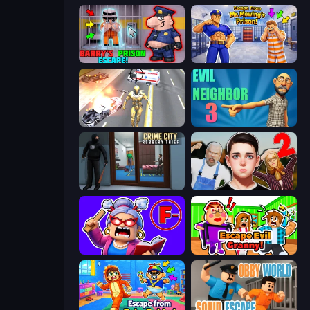
Barry's Prison Escape!
Escape From Mr.Meawing's Prison!
Super Crime Steel War Hero
Evil Neighbor 3
Crime City Robbery Thief Games
Schoolboy Escape 2
Escape From School: Angry Teacher!
Escape Evil Granny!