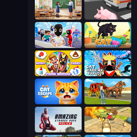
High School Teacher Simulator
Crazy Pig Simulator
Mr. Dude: Online Multiverse Challenge
Cat Lovescapes
Johnny n Tommy - Prank Masters
Cat Warrior Parkour
Cat Escape
Horse Cart Transport Taxi Game
Amazing Strange Rope Police
Wild Animal Zoo City Simulator