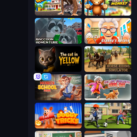
I Am Quadrober!
Crazy Zoo Monkey
Raccoon Adventure: City Simulator 3D
Bad Cat - Granny's Return
The Cat in Yellow
Horse Riding Simulator
Monkey School Prank
Cat Life Simulator: Devil Cat
Doggy Tricks
The Prank King