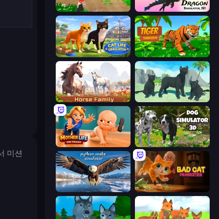
Parrot Simulator
Dragon Simulator 3D
Cat Life Simulator 3D
Tiger Simulator 3D
Horse Simulator 3D
Panther Family Simulator 3D
Mother Life Simulator: Prank
Dog Simulator 3D
서 미션
Python Snake Simulator
Bad Cat Prankster