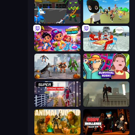
Robot Dog City Simulator
Mr. Dude: King of the Hill
Imagine Island
Alcatraz Prison Escape Plan
Flying Bat Robot Car Transform Game
Survival Rush!
Super Strong Hero
The Superman - Theme is Aliens
Animal World
Obby Challenge: Prison Run