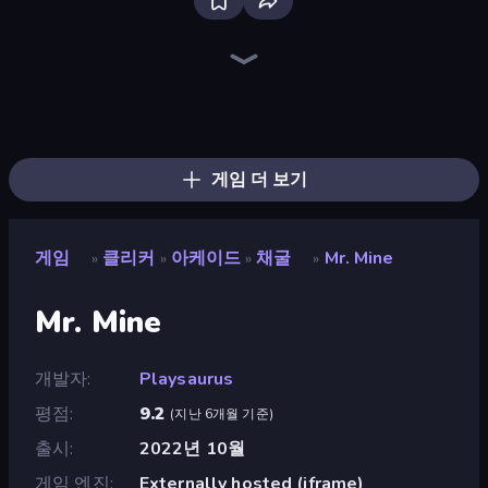
The MachinEGG
Farm Ring Idle
Idle Mining Empire
Human Clicker: Grow Organs
Block Wall Destroyer
Capybara Clicker
Gear Factory
Conveyor Idle
Crusher Clicker
Babel Tower
Planet Clicker 2
Gun Bounce Idle
BitCoiner
Revolution Idle X
Italian Brainrot Clicker Game
Black Hole Idle
Money Maker Idle
Idle House Build
게임 더 보기
게임
클리커
아케이드
채굴
Mr. Mine
»
»
»
»
Mr. Mine
개발자
Playsaurus
평점
9.2
(
지난 6개월 기준
)
출시
2022년 10월
게임 엔진
Externally hosted (iframe)