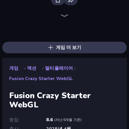
Bloxd.io
Ragdoll Archers
EvoWars.io
Piece of Cake: Merge and Bake
Veck.io
Traffic Rider
Racing Limits
Mahjongg Solitaire
Screw Out: Bolts and Nuts
Words of Wonders
Piles of Mahjong
Designville: Merge & Design
Space Waves
Miniblox
SkillWarz
Stickman Clash
Fortzone Battle Royale
Arrow Escape
게임 더 보기
게임
액션
멀티플레이어
»
»
»
Fusion Crazy Starter WebGL
Fusion Crazy Starter
WebGL
평점
8.6
(
지난 6개월 기준
)
출시
2025년 4월