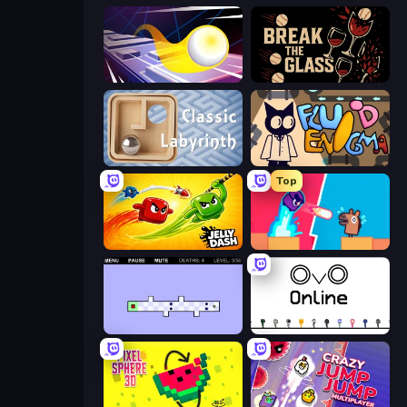
Leap and Avoid 2
Break the Glass
Classic Labyrinth 3D
Fluid Enigma
Top
Jelly Dash
Boom Slingers ReBoom
World's Hardest Game 2
OvO.io