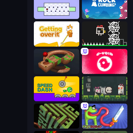
World's Hardest Game
Rock Climbing?
Getting Over It
Chicken and Bee
Marble Run
O-VOID
Speed Dash
A Grim Chase
Maze Planet 3D
Frogiddy