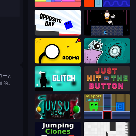
Level EATEN!
Lava and Aqua
Opposite Day
Just One Boss
Rodha
Tilo
ローと
目的。
Glitch
Just Hit the Button
UVSU Demo
Teleport Jumper