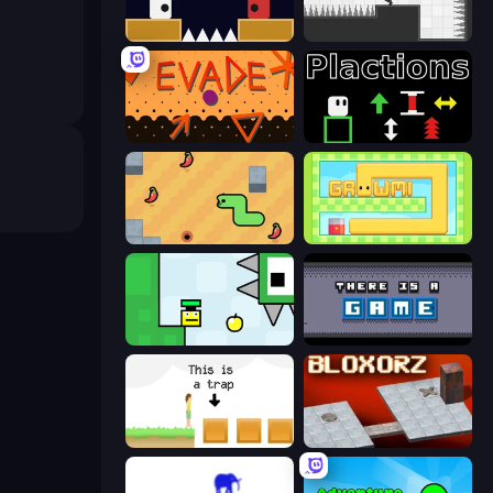
Jumping Clones
Rotate
Evade
Plactions
SSSPICY!
Growmi
Appel
There Is No Game
The Unfair Platformer
Bloxorz