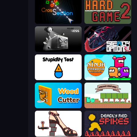
Crossection
Hard Game 2
Sqube Darkness
Stealth Optional
Stupidity Test
Ninja Parkour Multiplayer
Wood Cutter - Saw
Viscous Ventures
Kakato Otoshi
Deadly Red Spikes