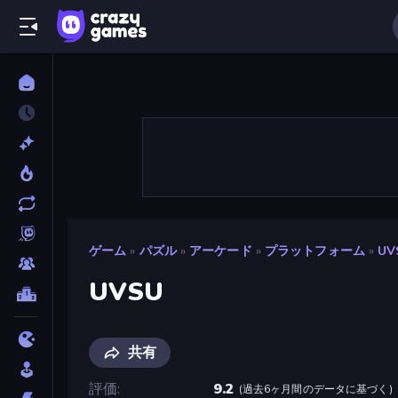
ゲーム
»
パズル
»
アーケード
»
プラットフォーム
»
UV
UVSU
共有
評価
9.2
(
過去6ヶ月間のデータに基づく
)