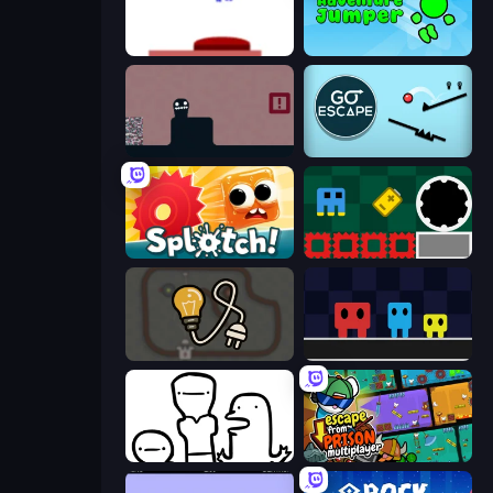
This Is The Only Level
Adventure Jumper
Life in the Static
Go Escape
Splotch!
Jump and Hover
Light The Lamp
Big Tall Small
I Don't Even Know
Escape From Prison Multiplayer