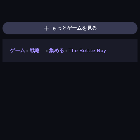
K-Pop: Dimension Slayer - Idle RPG
Tower Swap
Jailbreak: Hide or Attack!
Operator: Emergency Dispatcher
Battle Arena
Brainrot Blue Vs Red
Galaxy Control: 3D Strategy
Slingshot Fortress
Monster World: Fight Arena
Elemental Merge
Monster Merge Battle 3D
Monsters Tactics
Marble Merge: Steal Brainrot Game
UnderDark: Defense
Merge Battle Car
Dark Stones: Card Battle RPG
War Groups
Battlecruisers
もっとゲームを見る
ゲーム
戦略
集める
The Bottle Boy
»
»
»
The Bottle Boy
開発者
Fifo Lazarini
評価
8.8
(
過去6ヶ月間のデータに基づく
)
リリース日
2024年11月
最終更新
2024年11月
ゲームエンジン
Unity 2022
プラットフォーム
ブラウザ（デスクトップ、モバイ