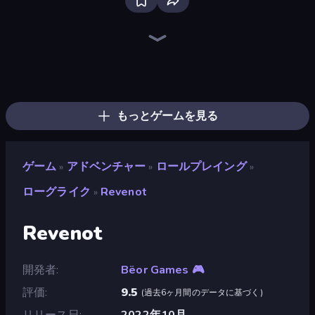
Dig out of Prison
Heroes Assemble
Yukon: Family Adventure
Magic World
Frost Land - Snow Survival
Firestone – Idle Clicker Online RPG
Legend of Hero
Cup Heroes
Lucy’s Ville
Gothic Story RPG
Rumble Heroes
OneBit Adventure
Knight Hero 2 Revenge Idle RPG
Divine Clash
Knight Hero Adventure Idle RPG
Arcath Tales
The Cat in Yellow
Chronicles of Slayer
もっとゲームを見る
ゲーム
アドベンチャー
ロールプレイング
»
»
»
ローグライク
Revenot
»
Revenot
開発者
Bëor Games 🎮
評価
9.5
(
過去6ヶ月間のデータに基づく
)
リリース日
2022年10月