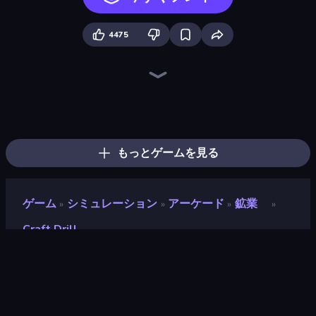
4475
Elemental Merge
Gun Strike Runner
Blade Merge
Merge Tools - Merge and Dig
Elemental Monsters: Merge
No Pain No Gain - Ragdoll Sandbox
Pumpkin Defense: Merge Cannon
Merge & Fight
Merge Survival
Mad Evolution: Idle Merge
Sandbox: Particle World
Alchemy: Merge Elements
Human Clicker: Grow Organs
Farm Ring Idle
Merge Team Tactics
Jurassic Merge: Dino Evolution
Gun Bounce Idle
Crusher Clicker
もっとゲームを見る
ゲーム
シミュレーション
アーケード
鉱業
»
»
»
»
Craft Drill
Craft Drill
評価
9.2
(
過去6ヶ月間のデータに基づく
)