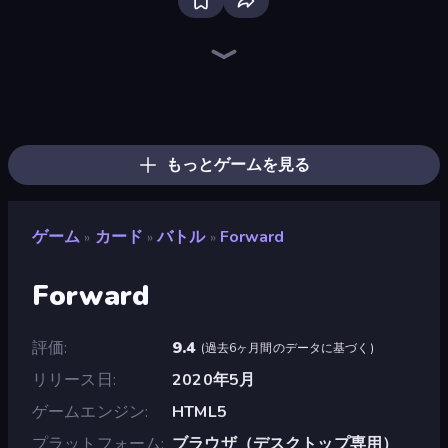
Bloxd.io
Ragdoll Archers
EvoWars.io
Veck.io
Piece of Cake: Merge and Bake
Racing Limits
Traffic Rider
Mahjongg Solitaire
Screw Out: Bolts and Nuts
Words of Wonders
Piles of Mahjong
Designville: Merge & Design
Miniblox
Space Waves
Stickman Clash
SkillWarz
Fortzone Battle Royale
Arrow Escape
もっとゲームを見る
ゲーム
カード
バトル
Forward
»
»
»
Forward
評価
9.4
(
過去6ヶ月間のデータに基づく
)
リリース日
2020年5月
ゲームエンジン
HTML5
プラットフォーム
ブラウザ（デスクトップ専用）