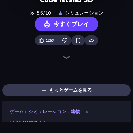
8.6/10
シミュレーション
今すぐプレイ
1253
CubeRealm.io
ZombieCraft
Miniblox
BoomCraft
War of Mine
Island Expander
ZooCraft
Mini Mine
Idle Noob Lumberjack
Noob Tower Defense
Survival Craft Adventure
Noob's Farm Escape
Monster School 3
Voxiom.io
Monster School Herobrine Siren Head
Cubox.io
Trap Craft
CraftSlayer: Apocalypse
もっとゲームを見る
ゲーム
シミュレーション
建物
»
»
»
Cube Island 3D