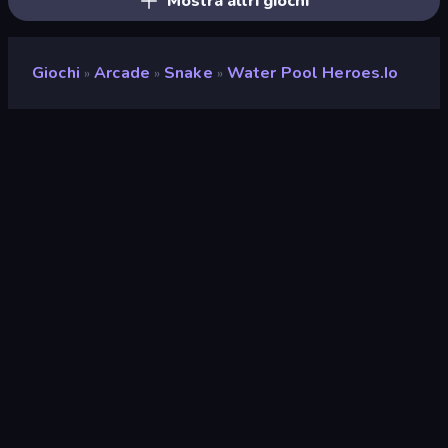
Mostra altri giochi
Giochi
Arcade
Snake
Water Pool Heroes.io
»
»
»
Water Pool Heroes.io
Sviluppatore
Aleksei Skachko
Valutazione
9,2
(
negli ultimi 6 mesi
)
Rilasciato
aprile 2023
Ultimo aggiornamento
novembre 2023
Motore di gioco
Unity 2020
Piattaforme
Browser (desktop, mobile,
tablet), App CrazyGames
(Android)
Orientamento
Panoramica