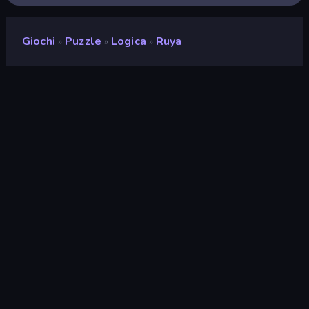
Giochi
Puzzle
Logica
Ruya
»
»
»
Ruya
Sviluppatore
Miracle Tea
Valutazione
8,4
(
negli ultimi 6 mesi
)
Rilasciato
febbraio 2025
Ultimo aggiornamento
febbraio 2025
Motore di gioco
Unity 6
Piattaforme
Browser (desktop, mobile,
tablet), App CrazyGames
(Android), App Store (iOS),
Steam
Orientamento
Ritratto