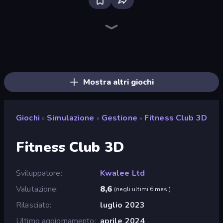
Firestone – Idle Clicker Online RPG
Home Design: Decorate House
Tanks Arena io: Craft & Combat
Real Fishing Simulator
Wizard.io
Age of Tanks Warriors: TD War
Mirrorland
Junkyard Sim
Hexa Sort
Landfill Simulator
Pocket Zone
Card Shuffle Sort
MineTap Merge Clicker
Bloom Sort
Autogun Heroes
Rovercraft
Basketball Superstars
Food Truck Chef™: A Fun Cooking Game
Mostra altri giochi
Giochi
Simulazione
Gestione
Fitness Club 3D
»
»
»
Fitness Club 3D
Sviluppatore
Kwalee Ltd
Valutazione
8,6
(
negli ultimi 6 mesi
)
Rilasciato
luglio 2023
Ultimo aggiornamento
aprile 2024