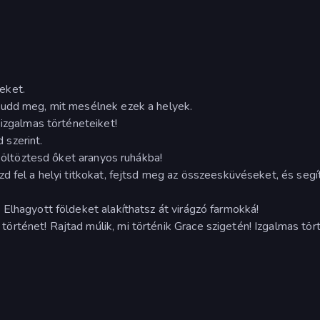
eket.
tudd meg, mit mesélnek ezek a helyek.
 izgalmas történeteiket!
szerint.
s öltöztesd őket aranyos ruhákba!
d fel a helyi titkokat, fejtsd meg az összeesküvéseket, és segí
Elhagyott földeket alakíthatsz át virágzó farmokká!
rténet! Rajtad múlik, mi történik Grace szigetén! Izgalmas tör