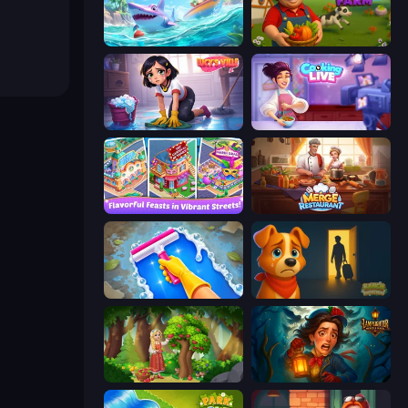
Tropical Merge
Happy Farm
Lucy’s Ville
Cooking Live
Mom's Diary 2
Merge Restaurant
Hotel Rush: Merge Story
Ranch Adventures
Northern Merge
Lamplighter: Merge & Magic