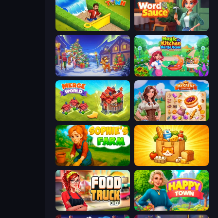
Park Town
Word Sauce
Snow Farm Happy New Year
Magic Kitchen: Merge Game
Merge World
My Castle: Merge & Story
Sophie's Farm
Farm Merge Market
Food Truck Chef™: A Fun Cooking Game
Happy Town