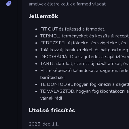
amelyek életre keltik a farmod világát.
Jellemzők
FIT OUT és fejleszd a farmodat.
TERMELJ terményeket és készíts új recept
FEDEZZ FEL új földeket és szigeteket, és 
Találkozz új karakterekkel, és hallgasd meg
DECORÁCIÁLD a szigetedet a saját ízlésed 
TARTJ állatokat, szerezz új háziállatokat, é
ÉLJ elképesztő kalandokat a szigeten: fedez
barátaidnak!
TE DÖNTÖD el, hogyan fog kinézni a sziget! 
TE VÁLASZTOD, hogyan fog kibontakozni a tö
várnak rád!
Utolsó frissítés
2025. dec. 11.