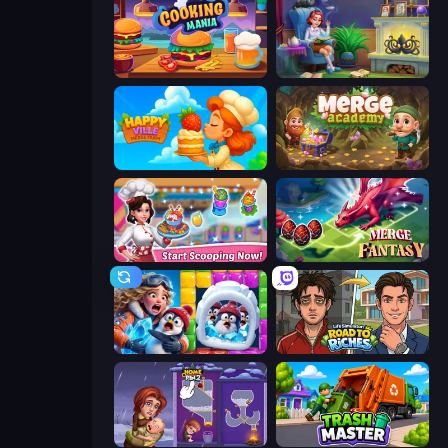
Cooking Mania
Halloween Merge
HappyVille Merge Farm
Merge Academy
Ice Cream Fever: Cooking Game
Merge Fantasy
Captain Blast
Life Simulator: Road to Riches
Home Pin 2
Trash Master