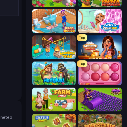
Country Life Meadows
Papaya Summer Farm
Open House
Designville: Merge & Design
Top
Mansion Tale: Merge Secrets
Solitaire Home Story
Top
Hedgies
Piece of Cake: Merge and Bake
Farm Family
Magic School
zheted