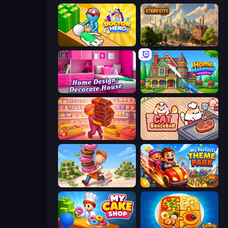
Doctor Hero
Steam City
Home Design: Decorate House
Home Makeover Cleaning Game
Candy Packing Store
Cat Snack Bar
Donut Place
My Perfect Theme Park