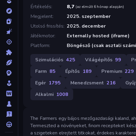
Értékelés
8,7
(
az elmúlt 6 hónap alapján
)
Megjelent
2025. szeptember
Utolsó frissítés
2025. december
Játékmotor
Externally hosted (iframe)
Platform
Böngésző (csak asztali szám
Szimulációs
425
Világépítős
99
P
Farm
85
Építős
189
Premium
229
Egér
1795
Menedzsment
216
Gyűj
Alkalmi
1008
The Farmers egy bájos mezőgazdasági kaland, ah
Termeszted a növényeket, finom recepteket készít
a szigeteken elrejtett titkokat, érdekes karakter