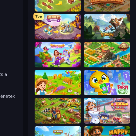
Castle Craft
Homesteads: Dream Farm
Top
Mergest Kingdom
Yukon: Family Adventure
Fairyland Merge & Magic
Empire City
ts a
Royal Farm
Farm Merge Valley
ténetek
Farm Life
Cooking Festival