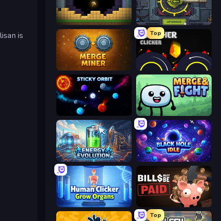
Pickaxe Crusher Idle
Tank Evolution
Top
isan is
Merge Miner
Crusher Clicker
Sticky Orbit
Merge & Fight
Energy Evolution
Black Hole Idle
Human Clicker: Grow Organs
Bills Must Be Paid
Top