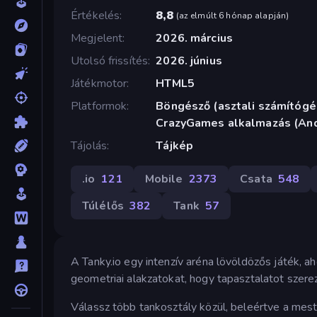
Értékelés
8,8
(
az elmúlt 6 hónap alapján
)
Megjelent
2026. március
Utolsó frissítés
2026. június
Játékmotor
HTML5
Platformok
Böngésző (asztali számítógép
CrazyGames alkalmazás (And
Tájolás
Tájkép
.io
121
Mobile
2373
Csata
548
Túlélős
382
Tank
57
A Tanky.io egy intenzív aréna lövöldözős játék, a
geometriai alakzatokat, hogy tapasztalatot szerezz
Válassz több tankosztály közül, beleértve a mes