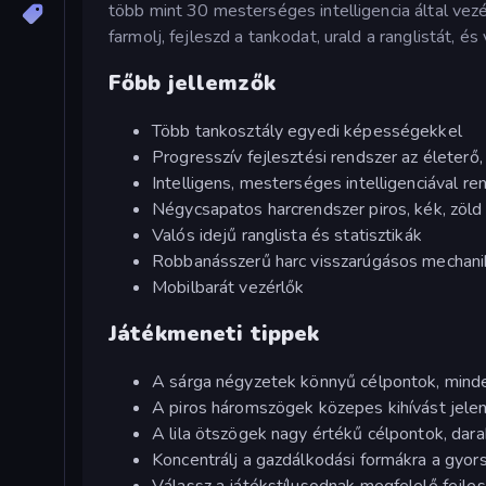
több mint 30 mesterséges intelligencia által vez
farmolj, fejleszd a tankodat, urald a ranglistát, é
Főbb jellemzők
Több tankosztály egyedi képességekkel
Progresszív fejlesztési rendszer az életerő
Intelligens, mesterséges intelligenciával r
Négycsapatos harcrendszer piros, kék, zöld
Valós idejű ranglista és statisztikák
Robbanásszerű harc visszarúgásos mechani
Mobilbarát vezérlők
Játékmeneti tippek
A sárga négyzetek könnyű célpontok, mind
A piros háromszögek közepes kihívást jelen
A lila ötszögek nagy értékű célpontok, da
Koncentrálj a gazdálkodási formákra a gyor
Válassz a játékstílusodnak megfelelő fejle