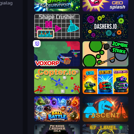
iailag
Swarm Survivor
GEOsplash
Shape Crusher
Dashers.io
Voxorp
ZombieStrike
Copter.io
Pumpkin Defense: Merge Cannon
Ball Battle Simulator
Ascent of Echoes