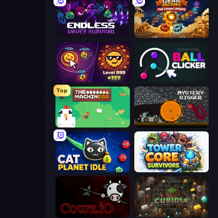
Endless Waves Survival
Gear Factory
Dominate All Shapes
Satisfying Ball Clicker
Top
The MachinEGG
Mystery Digger
Cat Planet Idle
Tower Core Survivors
cowz.io
Cubidle