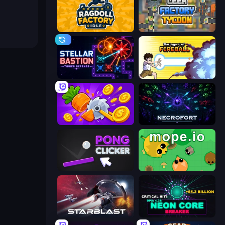
Ragdoll Factory Idle
Leek Factory Tycoon
Stellar Bastion
Legend Of Fireball
Farm Ring Idle
Necrofort
Pong Clicker
Mope.io
StarBlast
Neon Core Breaker