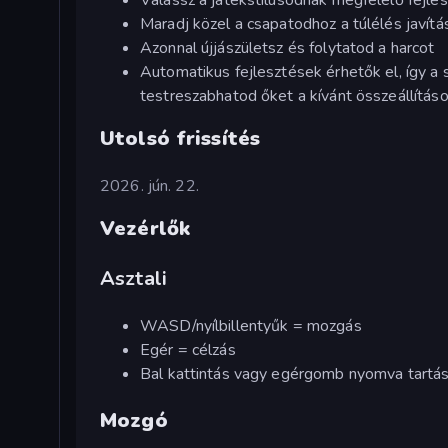
Maradj közel a csapatodhoz a túlélés javít
Azonnal újjászületsz és folytatod a harcot
Automatikus fejlesztések érhetők el, így a s
testreszabhatod őket a kívánt összeállítás
Utolsó frissítés
2026. jún. 22.
Vezérlők
Asztali
WASD/nyílbillentyűk = mozgás
Egér = célzás
Bal kattintás vagy egérgomb nyomva tartás
Mozgó