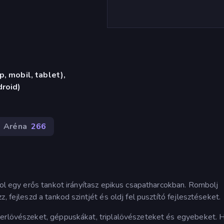
, mobil, tablet),
roid)
Aréna
266
hol egy erős tankot irányítasz epikus csapatharcokban. Rombolj
, fejleszd a tankod szintjét és oldj fel pusztító fejlesztéseket.
terlövészeket, géppuskákat, triplalövészeteket és egyebeket. H