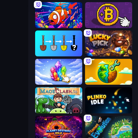
Fish Catch Idle
Money Maker
Merge Tools - Merge and Dig
Lucky Pick
Crystalia Idle Clicker
Land Explorers: Merge & Build
Mageclash.io
Plinko Idle