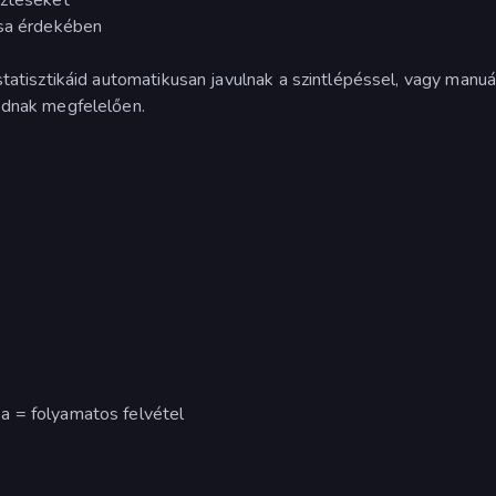
ása érdekében
tatisztikáid automatikusan javulnak a szintlépéssel, vagy manuál
odnak megfelelően.
a = folyamatos felvétel