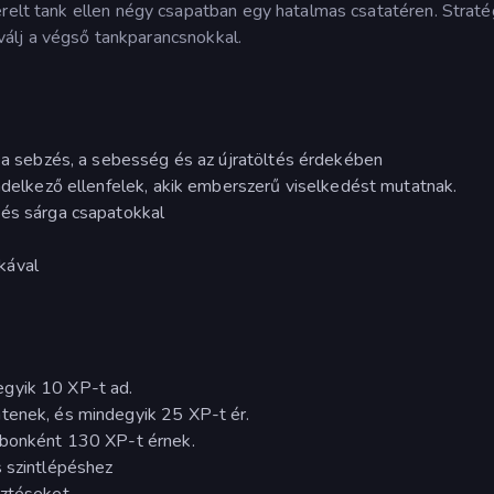
érelt tank ellen négy csapatban egy hatalmas csatatéren. Stratég
s válj a végső tankparancsnokkal.
, a sebzés, a sebesség és az újratöltés érdekében
endelkező ellenfelek, akik emberszerű viselkedést mutatnak.
 és sárga csapatokkal
kával
egyik 10 XP-t ad.
tenek, és mindegyik 25 XP-t ér.
rabonként 130 XP-t érnek.
s szintlépéshez
sztéseket