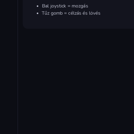
Bal joystick = mozgás
Tűz gomb = célzás és lövés