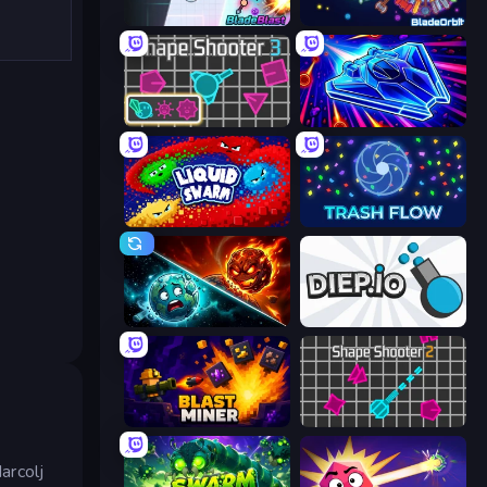
BladeBlast.io
BladeOrbit.io
Shape Shooter 3
Stellar Swarm
Liquid Swarm
Trash Flow
PlanetCrush 2
Diep.io
Blast Miner
Shape Shooter 2
arcolj