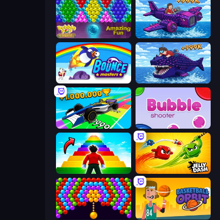
Bubble Pop Legend
Obby Plane Power Challenge: Fly
Bouncemasters
Obby Fish Challenge: Ride
Obby Car Challenge: Drive
Bubble Shooter
Obby Highest Jump Ever
Jelly Dash
Bubble Story
Basketball Orbit