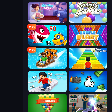
Cooking Live
Smarty Bubbles
Hot
Fish Eat Getting Big
Bubble Blast
Hot
Float for Brainrots
Obby: +1 Jump per Click
Speed per Click: Obby
Honk