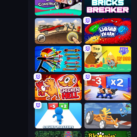
Merge & Construct
Bricks Breaker
Earn to Die: Zombie Ride
Liquid Swarm
Top
Archer Ragdoll Masters
Fish Orbit
Chicken Hell
Battle Brigade
Count Masters: Stickman Games
Draw Crash Race