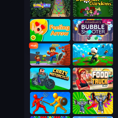
Bubble Fall
Blooming Gardens
Feeling Arrow
Arkadium's Bubble Shooter
Hot
Obby: +1 Click Wall Breaker
Robby: Many Games
Crazy Motorcycle
Food Truck Chef™: A Fun Cooking Game
Epic Sword Battle! Fight in Arena
Obby: Gym Simulator, Escape