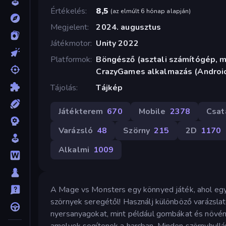
Értékelés
8,5
(
az elmúlt 6 hónap alapján
)
Megjelent
2024. augusztus
Játékmotor
Unity 2022
Platformok
Böngésző (asztali számítógép, mo
CrazyGames alkalmazás (Androi
Tájolás
Tájkép
Játékterem
670
Mobile
2378
Csat
Varázsló
48
Szörny
215
2D
1170
Alkalmi
1009
A Mage vs Monsters egy könnyed játék, ahol egy
szörnyek seregétől! Használj különböző varázsla
nyersanyagokat, mint például gombákat és növény
amelyek segítenek a harcban. Minden szörnyhull