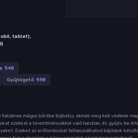
bil, tablet),
d)
a
548
Gyűjtögető
598
 hatalmas mágus bőrébe bújhatsz, akinek meg kell védenie ma
tokat ezekkel a teremtményekkel való harcban, és gyűjts be ér
eket. Ezeket az erőforrásokat felhasználhatod bájitalok készít
ámmal fejleszd mágikus képességeidet, kísérletezz különböző