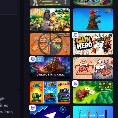
Ragdoll Archers
Mage Castle Idle Defense
Zombies 4 Weapon Merge
Furry Road
Ring Restaurant
Gun Hero: Cat Survival
Galactic Drill
Cat Snack Bar
gát
Pumpkin Defense: Merge Cannon
Lumber Harvest: Tree Cutting Game
tékes
éséhez,