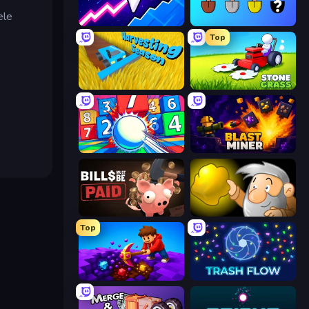
ele
Space Waves
Merge Tools - Merge and Dig
Top
Harvesting Season
Stone Grass: Mowing Simulator
Entropy
Blast Miner
Bills Must Be Paid
Gold Miner
Top
Obby: Dig Down
Trash Flow