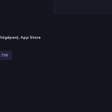
ítógépen), App Store
1796