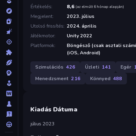
Értékelés
8,6
(
az elmúlt 6 hónap alapján
)
Megjelent
2023. július
Utolsó frissítés
2024. április
Játékmotor
Unity 2022
Platformok
Böngésző (csak asztali szám
(iOS, Android)
Szimulációs
426
Üzleti
141
Egér
Menedzsment
216
Könnyed
488
Kiadás Dátuma
július 2023