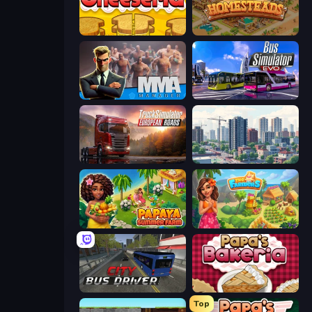
Papa's Cheeseria
Homesteads: Dream Farm
MMA Manager 2
Bus Simulator: EVO
Truck Simulator: European Roads
SuperCity 3D
Papaya Summer Farm
The Farmers
City Bus Driver
Papa's Bakeria
Top