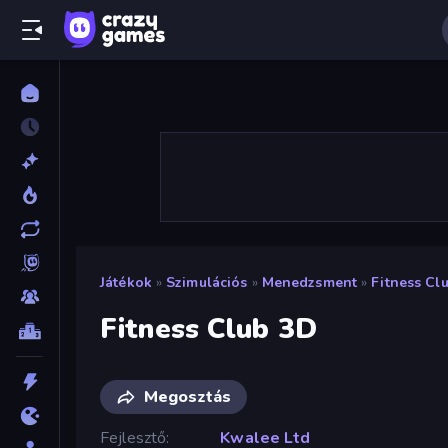
Játékok
»
Szimulációs
»
Menedzsment
»
Fitness Cl
Fitness Club 3D
Megosztás
Fejlesztő
Kwalee Ltd