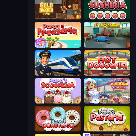
Gold Digger FRVR
Papa's Sushiria
Papa's Freezeria
Retro Garage
Idle Train Empire Tycoon
Papa's Hot Doggeria
Papa's Scooperia
Cooking Festival
Papa's Donuteria
Papa's Pastaria