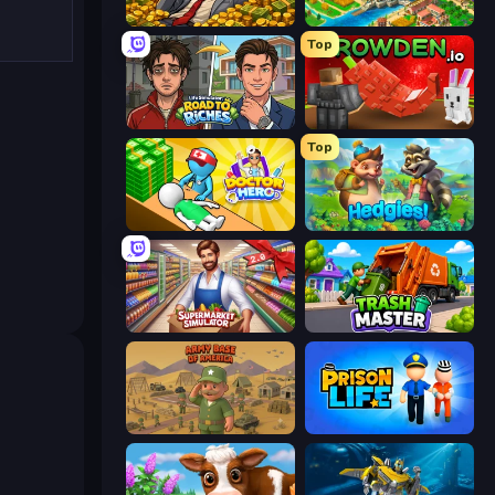
Idle Billionaire Tycoon
Empire City
Top
Life Simulator: Road to Riches
Grow A Garden | Growden.io
Top
Doctor Hero
Hedgies
Supermarket Simulator: Store Manager
Trash Master
Army Base Of America
Prison Life