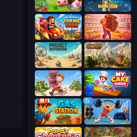
Country Life Meadows
Global City
My Perfect Theme Park
Candy Packing Store
Project Restoration
Steam City
Donut Place
My Cake Shop
Gas Station
Gym Boss