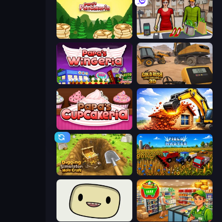
Papa's Pancakeria
Shop Master 3D
Papa's Wingeria
Gold Rush: Gold Simulator 3D
Papas Cupcakeria
City Constructor
Digging Simulator: Hole Craft
Field Master
SuperWEIRD
Supermarket Simulator: Desert