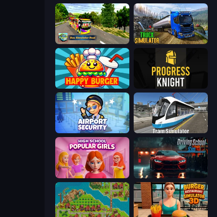
Bus Simulator Real
Truck Driving Simulator Game
Happy Burger
Progress Knight
Airport Security
Tram Simulator
High School Popular Girls
Driving School Simulator